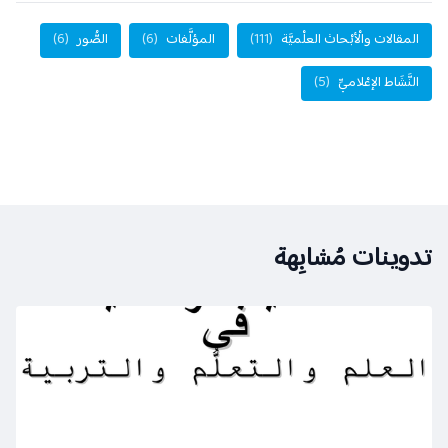
مقالات والْأبْحاث العلْميَّة
(111)
المؤلَّفات
(6)
الصُّور
(6)
نَّشَاط الإعْلاميِّ
(5)
ينات مُشابِهة