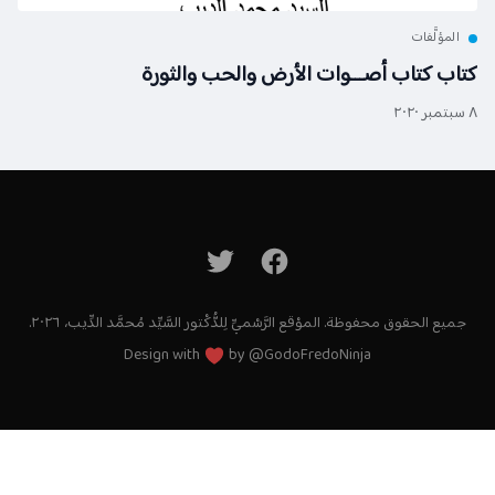
لمؤلَّفات
ب كتاب أصـــوات الأرض والحب والثورة
ع الحقوق محفوظة. الموْقع الرَّسْميِّ لِلدُّكْتور السَّيِّد مُحمَّد الدِّيب، ٢٠٢٦.
Design with
by
@GodoFredoNinja