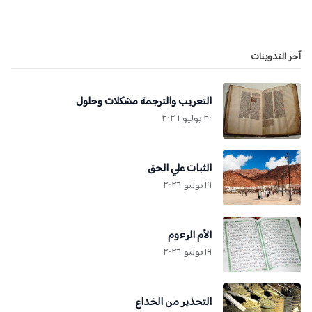
التدوينات
التعريب والترجمة مشكلات وحلول
٢٠ يوليو ٢٠٢٦
الثبات علي الحق
١٩ يوليو ٢٠٢٦
الأم الرءوم
١٩ يوليو ٢٠٢٦
التحذير من الخداع