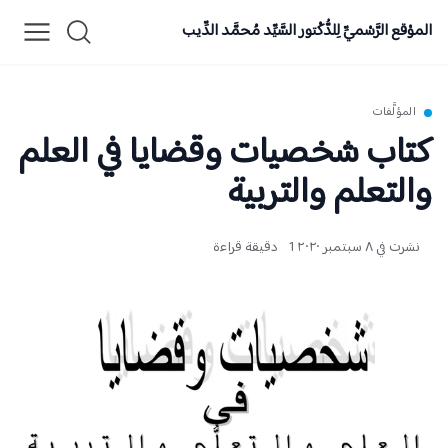
قع الرَّسْميِّ لِلدُّكْتور السَّيِّد مُحمَّد الدِّيب
لمؤلَّفات
اب شخصيات وقضايا في العلم
لتعلم والتربية
 في ٨ سبتمبر ٢٠٢٠
1 دقيقة قراءة