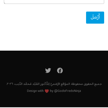
أَرْسَلَ
جميع الحقوق محفوظة. الموْقع الرَّسْميِّ لِلدُّكْتور السَّيِّد مُحمَّد الدِّيب، ٢٠٢٦.
Design with
by
@GodoFredoNinja