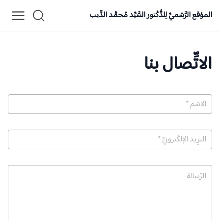
الموْقع الرَّسْميِّ لِلدُّكْتور السَّيِّد مُحمَّد الدِّيب
الاتِّصال بنا