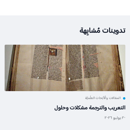
تدوينات مُشابِهة
المقالات والْأبْحاث العلْميَّة
التعريب والترجمة مشكلات وحلول
٢٠ يوليو ٢٠٢٦