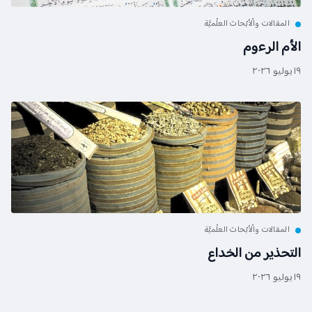
المقالات والْأبْحاث العلْميَّة
الأم الرءوم
١٩ يوليو ٢٠٢٦
المقالات والْأبْحاث العلْميَّة
التحذير من الخداع
١٩ يوليو ٢٠٢٦