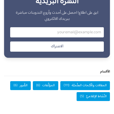
النشرة البريدية
ابق على اطلاع! احصل على أحدث وأروع التدوينات مباشرة
ببريدك الالكتروني
الاشتراك
الأفسام
المقالات والْأبْحاث العلْميَّة
(111)
المؤلَّفات
(6)
الصُّور
(6)
النَّشَاط الإعْلاميِّ
(5)