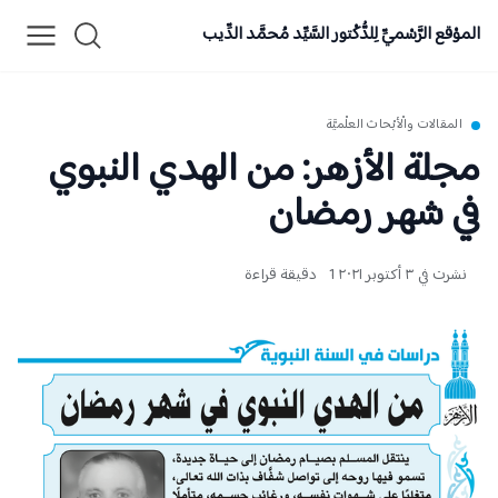
الموْقع الرَّسْميِّ لِلدُّكْتور السَّيِّد مُحمَّد الدِّيب
المقالات والْأبْحاث العلْميَّة
مجلة الأزهر: من الهدي النبوي
في شهر رمضان
نشرت في ٣ أكتوبر ٢٠٢١
1 دقيقة قراءة