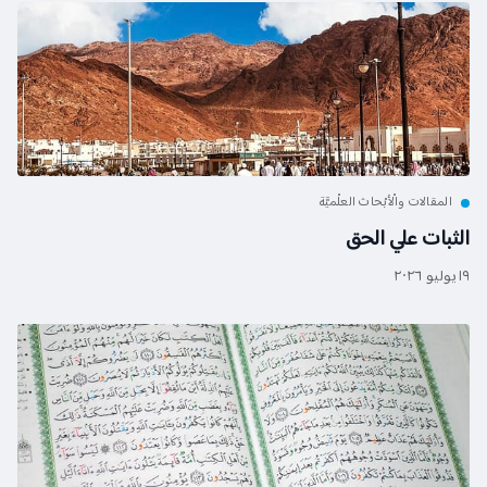
المقالات والْأبْحاث العلْميَّة
الثبات علي الحق
١٩ يوليو ٢٠٢٦