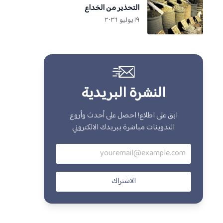
التحذير من الخداع
١٩ يوليو ٢٠٢٦
النشرة البريدية
ابق على اطلاع! احصل على أحدث وأروع
التدوينات مباشرة ببريدك الالكتروني
الاشتراك