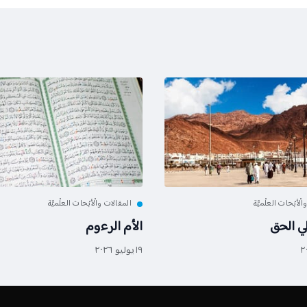
لْأبْحاث العلْميَّة
المقالات والْأبْحاث العلْميَّة
لي الحق
الأم الرءوم
١٩ يوليو ٢٠٢٦