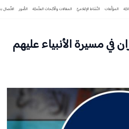
تيَّة
المؤلَّفات
النَّشَاط الإعْلاميِّ
المقالات والْأبْحاث العلْميَّة
الصُّور
الاتِّصال بن
ان في مسيرة الأنبياء عليهم