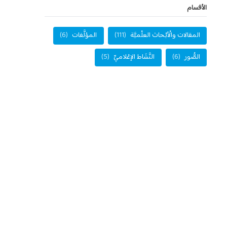
الأفسام
المقالات والْأبْحاث العلْميَّة
(111)
المؤلَّفات
(6)
الصُّور
(6)
النَّشَاط الإعْلاميِّ
(5)