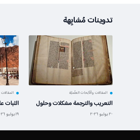
تدوينات مُشابِهة
المقالات والْأبْحاث العلْميَّة
المقالات وا
التعريب والترجمة مشكلات وحلول
الثبات ع
٢٠ يوليو ٢٠٢٦
١٩ يوليو ٢٠٢٦