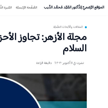
الموْقع الرَّسْميِّ لِلدُّكْتور السَّيِّد مُحمَّد الدِّيب
الصَّفْحة الرَّئيسيَّة
السِّيرة الذَّا
المقالات والْأبْحاث العلْميَّة
مجلة الأزهر: تجاوز الأحز
السلام
نشرت في ١١ أكتوبر ٢٠٢٠
1 دقيقة قراءة