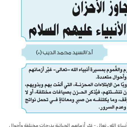
ياء الله ـ تعالى - عَبْر أزمانهم الحياتية بدرجات مختلفة وأحوال