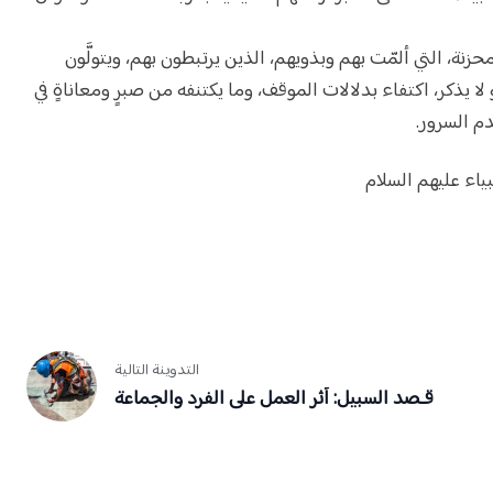
حزنة، التي ألمّت بهم وبذويهم، الذين يرتبطون بهم، ويتولَّون
ا يذكر، اكتفاء بدلالات الموقف، وما يكتنفه من صبرٍ ومعاناةٍ في
م السرور.
بياء عليهم السلام
التدوينة التالية
قـصد السبيل: أثر العمل على الفرد والجماعة