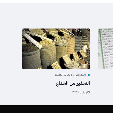
المقالات والْأبْحاث العلْميَّة
التحذير من الخداع
١٩ يوليو ٢٠٢٦