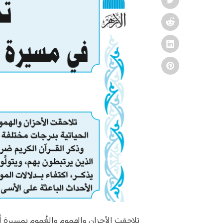
تلاحقت الأحزان والهموم والغُموم بمسيرة أنب