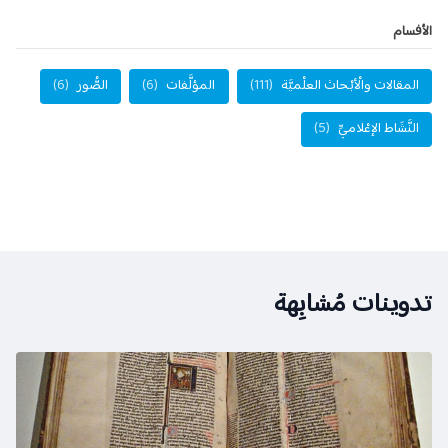
الأفسام
المقالات والْأبْحاث العلْميَّة
(111)
المؤلَّفات
(6)
الصُّور
(6)
النَّشَاط الإعْلاميِّ
(5)
تدوينات مُشابِهة