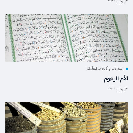
١٩ يوليو ٢٠٢٦
المقالات والْأبْحاث العلْميَّة
الأم الرءوم
١٩ يوليو ٢٠٢٦