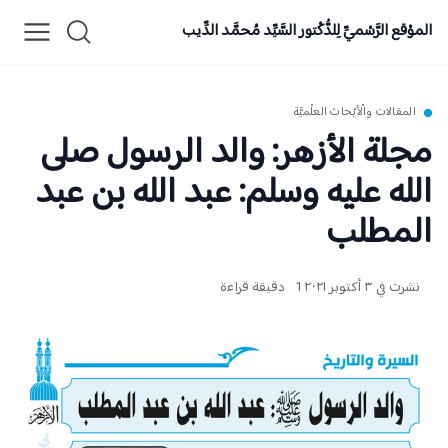
الموْقع الرَّسْميِّ لِلدُّكْتور السَّيِّد مُحمَّد الدِّيب
المقالات والْأبْحاث العلْميَّة
مجلة الأزهر: والد الرسول صلى
الله عليه وسلم: عبد الله بن عبد
المطلب
نشرت في ٣ أكتوبر ٢٠٢١
1 دقيقة قراءة