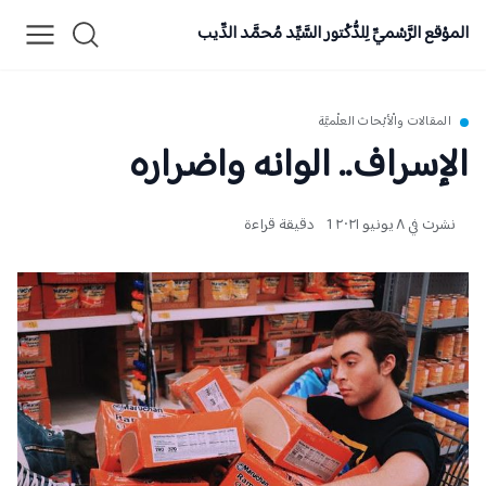
الموْقع الرَّسْميِّ لِلدُّكْتور السَّيِّد مُحمَّد الدِّيب
المقالات والْأبْحاث العلْميَّة
الإسراف.. الوانه واضراره
نشرت في ٨ يونيو ٢٠٢١
1 دقيقة قراءة