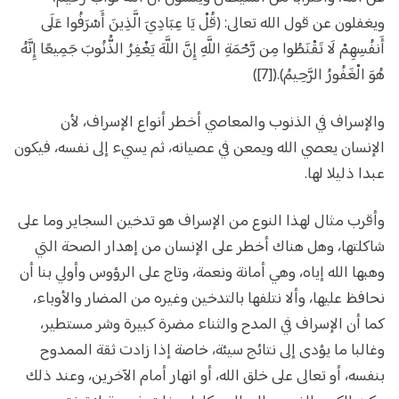
ويغفلون عن قول الله تعالى: (قُلْ يَا عِبَادِيَ الَّذِينَ أَسْرَفُوا عَلَى
أَنفُسِهِمْ لَا تَقْنَطُوا مِن رَّحْمَةِ اللَّهِ إِنَّ اللَّهَ يَغْفِرُ الذُّنُوبَ جَمِيعًا إِنَّهُ
هُوَ الْغَفُورُ الرَّحِيمُ).([7])
والإسراف في الذنوب والمعاصي أخطر أنواع الإسراف، لأن
الإنسان يعصي الله ويمعن في عصيانه، ثم يسيء إلى نفسه، فيكون
عبدا ذليلا لها.
وأقرب مثال لهذا النوع من الإسراف هو تدخين السجاير وما على
شاكلتها، وهل هناك أخطر على الإنسان من إهدار الصحة التي
وهبها الله إياه، وهي أمانة ونعمة، وتاج على الرؤوس وأولي بنا أن
نحافظ عليها، وألا نتلفها بالتدخين وغيره من المضار والأوباء،
كما أن الإسراف في المدح والثناء مضرة كبيرة وشر مستطير،
وغالبا ما يؤدى إلى نتائج سيئة، خاصة إذا زادت ثقة الممدوح
بنفسه، أو تعالى على خلق الله، أو انهار أمام الآخرين، وعند ذلك