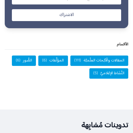
الاشتراك
الأفسام
المقالات والْأبْحاث العلْميَّة
(111)
المؤلَّفات
(6)
الصُّور
(6)
النَّشَاط الإعْلاميِّ
(5)
تدوينات مُشابِهة