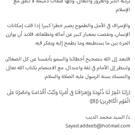
يركبه الكبر والغرور والتعالي، وكلها صفات ذميمة لا تتفق مع
الإسلام.
والإسراف في الأمل والطموح يصير خطرا كبيرا إذا قلت إمكانات
الإنسان، ونقصت بمعيار كبير عن آماله وتطلعاته، فلابد أن يوازن
المرء بين ما يستطيعه وما يطمح إليه ويفكر فيه.
فلنعد إلى الله بتصحيح أخطائنا والسمو بأنفسنا عن كل الصغائر،
ولننظر إلى الأمام في ثقة واعتدال، مع الاعتصام بكتاب الله تعالى
والتمسك بسنة الرسول عليه الصلاة والسلام.
(ربَّنَا اغْفِرْ لَنَا ذُنُوبَنَا وَإِسْرَافَنَا فِي أَمْرِنَا وَثَبِّتْ أَقْدَامَنَا وانصُرْنَا عَلَى
الْقَوْمِ الْكَافِرِينَ) ([8])
د/ السيد محمد الديب
Sayed.addeeb@hotmail.com