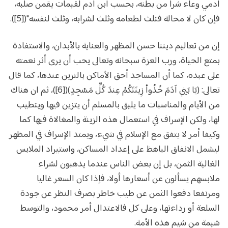
آدمي وعاء شرا من بطنه، بحسب ابن آدم لقيمات يقمن صلبه،
فإن كان لا محالة فثلث لطعامه وثلث لشرابه، وثلث لنفسه"([5]).
إن من تعاليم ديننا حسن المظهر والعناية بالأبدان، والاستفادة
بمتع الحياة، ورب العزة سبحانه وتعالى يحب أن يرى أثر نعمته
على عبده، كما أن المساجد أحق الأماكن بالتزين عندها، كما قال
تعالى: (يَا بَنِي آدَمَ خُذُواْ زِينَتَكُمْ عِندَ كُلِّ مَسْجِدٍ)([6])، ثم ان هناك
من الأيام والمناسبات ما يليق بالمسلم أن يتزين فيها ويتطيب
لها، ولكن الإسراف في استعمال هذه الزينة والمغالاة فيها كما
وكيفا أمر لا يتفق مع الإسلام في شيء، ويمتد الإسراف في المظهر
ليشمل الانفاق الباهظ على إعداد المساكن، واستيراد الملابس
الغالية الثمن، بل إن بعض الناس عندما يذهبون لشراء
ملابسهم يسألون عن أسعارها أولا، فإذا كان السعر غاليا
ومرتفعا دفعوا الثمن عن طيب خاطر بصرف النظر عن جودة
السلعة أو رداءتها، وعلى كل فالاعتدال أمر محمود، والتوسط
شيمة من شيم هذه الأمة.