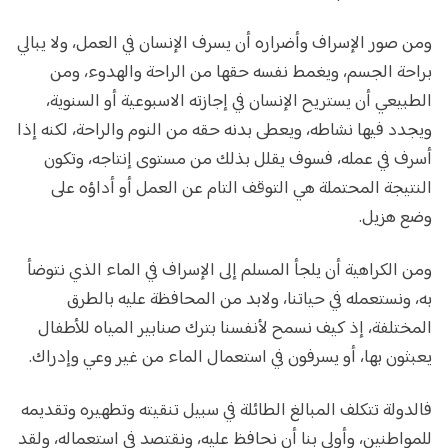
ومن صور الإسراف وأضراره أن يسرف الإنسان في العمل، ولا يبالي
براحة الجسم، ويغمط نفسه حقها من الراحة والهدوء، ومن
الطبيعي أن يستريح الإنسان في إجازته الاسبوعية أو السنوية،
ويجدد فيها نشاطه، ويعطى بدنه حقه من النوم والراحة، لكنه إذا
أسرف في عمله، فسوف يقلل بذلك من مستوى إنتاجه، وتكون
النتيجة المحتملة هي التوقف التام عن العمل أو أداؤه على
وضع هزيل.
ومن الكراهية أن يلجأ المسلم إلى الإسراف في الماء الذي نتوضأ
به، ونستعمله في حياتنا، ولابد من المحافظة عليه بالطرق
المختلفة، إذ كيف نسمح لأنفسنا بترك صنابير المياه للأطفال
يعبثون بها، أو يسرفون في استعمال الماء من غير وعي وإدراك.
فالدولة تتكلف المبالغ الطائلة في سبيل تنقيته وتطهيره وتقديمه
للمواطنين، وأولى بنا أن نحافظ عليه، ونقتصد في استعماله، ولقد