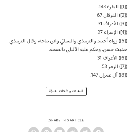
([1]) البقرة 143.
([2]) الفرقان 67
([3]) الأعراف 31.
([4]) الإسراء 27
([5]) رواه أحمد والترمذي والنسائي وابن ماجة، وقال الترمذي
حديث حسن، وحكم عليه الألباني بالصحة.
([6]) الأعراف 31.
([7]) الزمر 53.
([8]) آل عمران 147.
المقالات والْأبْحاث العلْميَّة
SHARE THIS ARTICLE: