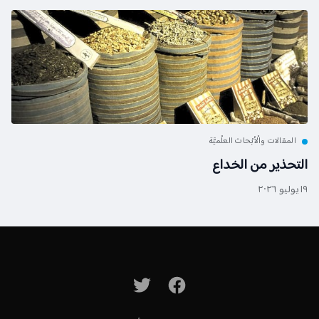
المقالات والْأبْحاث العلْميَّة
التحذير من الخداع
١٩ يوليو ٢٠٢٦