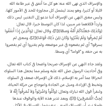
والإسراف الذي نهى الله عنه: هو كل ما أنفق في غير طاعة الله
قليلا أو كثيرا، وهو يمتد ليشمل كل مجاوزة للحد في الأمور كلها،
وليس معنى النهي عن الإسراف أننا ندعو إلى التقتير، ليس ذلك
وارداً فكلاهما شر مبين، لذا كان التوسط خيرا، قال تعالى:
(وَكَذَلِكَ جَعَلْنَاكُمْ أُمَّةً وَسَطًا)([1])، وقال تعالى: (وَالَّذِينَ إِذَا أَنفَقُوا
لَمْ يُسْرِفُوا وَلَمْ يَقْتُرُوا وَكَانَ بَيْنَ ذَلِكَ قَوَامًا)([2])، ومعنى لم
يسرفوا" أي لم يضعوه في غير موضعه، ولم يقتروا أي لم يقصروا
به عن حقه، و "قواما" أي وسطا.
ولقد جاء النهي عن الإسراف صريحا واضحا في كتاب الله تعالى،
وفي أحاديث الرسول صلى الله عليه وسلم مما يجعل هذا السلوك
انحرافا عما أمر به الإسلام، ذلك لأن الإسراف ضعف في السلوك
وتخبط في الإرادة، وميل عن الجادة واعوجاج عن حركة الحياة،
ولنقرأ قول الله تبارك وتعالى: (وكُلُواْ وَاشْرَبُواْ وَلاَ تُسْرِفُواْ إِنَّهُ لاَ
يُحِبُّ الْمُسْرِفِينَ) ([3])، وبعد تدبر هذه الآية والوقوف عندها
طويلا نرى أن الإسراف المنهي عنه يشمل الإسراف في الأكل