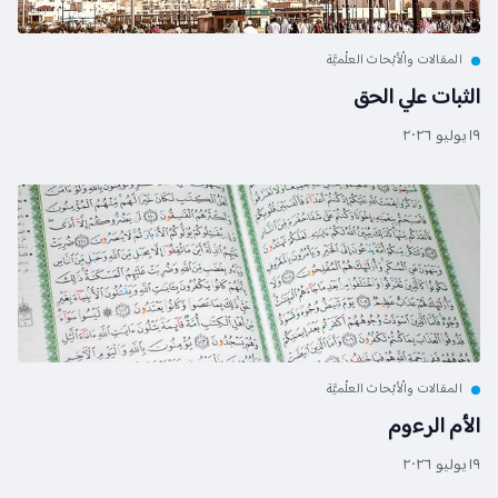
المقالات والْأبْحاث العلْميَّة
الثبات علي الحق
١٩ يوليو ٢٠٢٦
المقالات والْأبْحاث العلْميَّة
الأم الرءوم
١٩ يوليو ٢٠٢٦