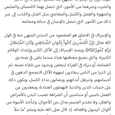
والشرب وغيرهما من الأمور، التي تتصل بهما كالمسكن والملبس
والشهوة والعمل والكسل والمعاصي مثل القتل والكذب إلى غير
ذلك من الأمور، التي تتصل بالإنسان في حياته ومعاشه.
والإسراف في الانفاق هو المقصود من التبذير المنهي عنه في قول
الله تعالى (إِنَّ الْمُبَذِّرِينَ كَانُواْ إِخْوَانَ الشَّيَاطِينِ وَكَانَ الشَّيْطَانُ
لِرَبِّهِ كَفُورًا)([4])، ويمتد الإسراف إلى الأكل الكثير وإعداد الولائم
الكبيرة، والتي يضيع معظمها هباء عندما يلقى في صناديق
القمامة، أو يترك في العراء ليتعفن ويتدود من تلقاء نفسه، ثم
إن كثيرا من الناس ينقادون لشهوة الأكل فتتجمع الدهون في
أجسامهم، وتترهل أبدانهم، ويصابون بداء الكسل، ويكون ذلك
على حساب الدين والدنيا، فيهملون العبادة، ويقعدون عن
العمل ناسين أو متناسين أن الشراهة تصيب البدن بالأمراض
والعلل، ولا تخدم الجسم بحال من الأحوال، ولنأخذ الأسوة من
أقوال الرسول وافعاله، إذ قال صلى الله عليه وسلم: "ما ملأ