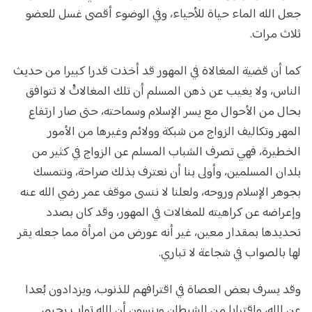
جعل الله الماء حياة للأحياء، وفي الوضوء أقصى غسل للعضو
ثلاث مرات.
كما أن قضية المغالاة في المهور قد أخذت قدرا كبيرا من حديث
الناس، ولا يغيب عن ذهن المسلم أن تلك المغالاتَْ لا تتوافق
بحال من الأحوال مع يسر الإسلام وسماحته، حتى صار ارتفاع
المهر وتكاليف الزواج من شبكة وولائم وغيرها من الأمور
الخطيرة، فهي تصرف الشباب المسلم عن الزواج في كثير من
بلدان المسلمين، وأولى بنا أن نعترف بذلك صراحة، ونتمسك
بجوهر الإسلام وروحه، ولعلنا لا ننسى موقف عمر رضي الله عنه
وإعراضه عن كراهيته للمغالات في المهور، وقد كان بصدد
تحديدها بمقدار معين، غير أنه عورض من امرأة مما جعله يقر
لها بالصواب في شجاعة لا تباري.
وقد يسرف بعض العصاة في اقترافهم للذنوب، ويزدادون بُعدا
عن الله، واقترابا من الشيطان وينسون أن الله تواب رحيم،