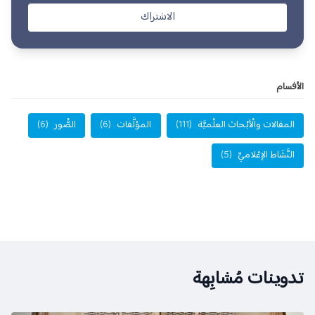
الاشتراك
الأفسام
المقالات والْأبْحاث العلْميَّة
(111)
المؤلَّفات
(6)
الصُّور
(6)
النَّشَاط الإعْلاميِّ
(5)
تدوينات مُشابِهة