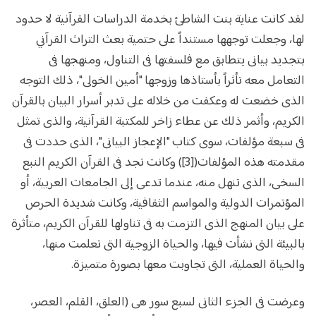
لقد كانت عناية بنت الشاطئ بخدمة الدراسات القرآنية لا حدود
لها، وجعلت توجهها مستنداً على حتمية بعث التراث القرآني
بتجديد بيانى يتطابق مع فلسفتها فى التناول، ومنهجها فى
التعامل معه تأثراً بأستاذها وزوجها "أمين الخولى"، ذلك التوجه
الذى خضعت له وعكفت من خلاله على تدبر أسرار البيان بالقرآن
الكريم، وأثمر ذلك عن عطاء زاخر للمكتبة القرآنية، والذى تمثل
فى سبعة مؤلفات، سوى كتاب "الإعجاز البيانى"، الذى حددت فى
مقدمته هذه المؤلفات([3]) وكانت تجد فى القرآن الكريم النبع
السخى، الذى تنهل منه، عندما تدعى إلى الجامعات العربية، أو
المؤتمرات الدولية والمواسم الثقافية، وكانت شديدة الحرص
على بيان المنهج الذى التزمت به فى تناولها للقرآن الكريم، متأثرة
بالبيئة التى نشأت فيها، والحياة الزوجية التى تعلمت منها،
والحياة العملية، التى تجاوبت معها بصورة متميزة.
وعرضت فى الجزء الثانى لسبع سور هى (العلق، القلم، العصر،