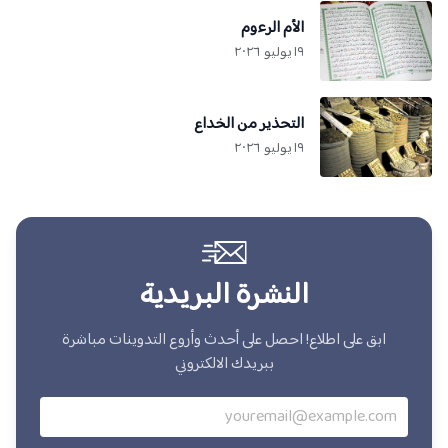
الأم الرءوم
١٩ يوليو ٢٠٢٦
التحذير من الخداع
١٩ يوليو ٢٠٢٦
النشرة البريدية
ابق على اطلاع! احصل على أحدث وأروع التدوينات مباشرة
ببريدك الالكتروني