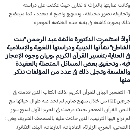
وكانت عنايتها بالتراث لا تقارن حيث عكفت على دراسته
وتحقيقه بصور مختلفة ، وبمنهج واضح لا يتعدد ، كما سيتضح
ذلك بصورة كاشفة فى بقية هذه الخلاصة الموجزة :
أولاً: استثمرت الدكتورة عائشة عبد الرحمن "بنت
الشاطئ" نشأتها الدينية ودراستها اللغوية والإسلامية
فى العناية بتفسير القرآن الكريم ،وبيان وجوه الإعجاز
فيه ، وتحقيق بعض المسائل المتصلة بالعقيدة
والفلسفة وتجلى ذلك فى عدد من المؤلفات نذكر
منها
1- التفسير البيانى للقرآن الكريم ،ذلك الكتاب الذى قدمته فى
جزءين­([2]) من خلال منهج صارم لم تحد عنه طوال حياتها مع
النص القرآني المعجز ،حيث عرضت فى الجزء الأول لسبع سور
لم تراع فيها الترتيب، الذى جاءت عليه بالمصحف الشريف وهى :
(الضحى، الشرح، الزلزلة، العاديات، النازعات، البلد، التكاثر).