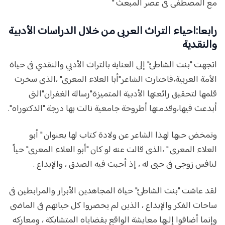
مع المصطفى فى عصر المبعث "
رابعا:احياء التراث العربى من خلال الدراسات الأدبية
والنقدية
اتجهت "بنت الشاطئ" إلى العناية بالتراث الأدبي والنقدي فى حياة
الأمة العربية،فاختارت الشاعر"أبا العلاء المعرى" ،الذى سخرت
قلمها لتحقيق رائعتها الأدبية المتميزة"رسالة الغفران"التى
أبدعت فيها،وقدمتها أطروحة جامعية نالت بها درجة "الدكتوراه".
وتمخض حبها لهذا الشاعر عن ولادة كتاب لها بعنوان " أبو
العلاء المعرى " ،الذى قالت عنه لو كان "أبو العلاء المعرى" حياً
لنافس زوجى فى حبى له ، إذ أحبت فيه الصدق ، والإبداع .
لقد عاشت "بنت الشاطئ" حياة المجاهدين الأبرار والمرابطين فى
ساحات الفكر والإبداع ، الذين لم يحصروا كل حياتهم فى الماضى
وإنما أضافوا إليها معايشة الواقع بقضاياه المتشابكة ، ومعاركه