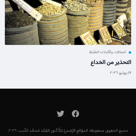
المقالات والْأبْحاث العلْميَّة
التحذير من الخداع
١٩ يوليو ٢٠٢٦
جميع الحقوق محفوظة. الموْقع الرَّسْميِّ لِلدُّكْتور السَّيِّد مُحمَّد الدِّيب، ٢٠٢٦.