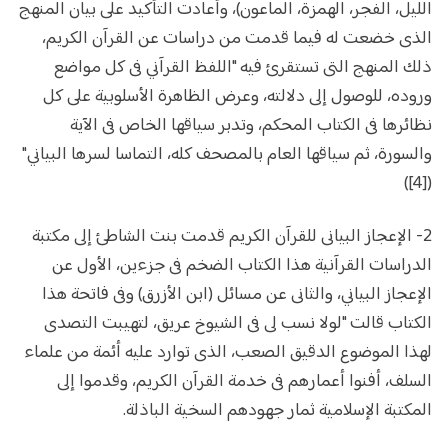
الليل، الفجر، الهمزة، الماعون)، وأعادت التأكيد على بيان المنهج
الذى خضعت له فيما قدمت من دراسات عن القرآن الكريم،
ذلك المنهج التى تستقرئ فيه "اللفظ القرآني فى كل مواضع
وروده، للوصول إلى دلالته، وعرض الظاهرة الأسلوبية على كل
نظائرها فى الكتاب المحكم، وتدبر سياقها الخاص فى الآية
والسورة، ثم سياقها العام بالمصحف كله، التماسا لسرها البياني"
([4])
2- الإعجاز البيانى للقرآن الكريم قدمت بنت الشاطئ إلى مكتبة
الدراسات القرآنية هذا الكتاب الضخم فى جزءين، الأول عن
الإعجاز البياني، والثانى عن مسائل (ابن الأزرق) وفى فاتحة هذا
الكتاب قالت "لولا نسب لى فى الشيوخ عريق، لتهيبت التصدى
لهذا الموضوع الدقيق الصعب، الذى توارد عليه أئمة من علماء
السلف، أفنوا أعمارهم فى خدمة القرآن الكريم، وقدموا إلى
المكتبة الإسلامية ثمار جهودهم السخية الباذلة.