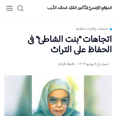
الموْقع الرَّسْميِّ لِلدُّكْتور السَّيِّد مُحمَّد الدِّيب
المقالات والْأبْحاث العلْميَّة
اتجاهات "بنت الشاطئ" فى
الحفاظ على التراث
نشرت في ٨ يونيو ٢٠٢١
1 دقيقة قراءة