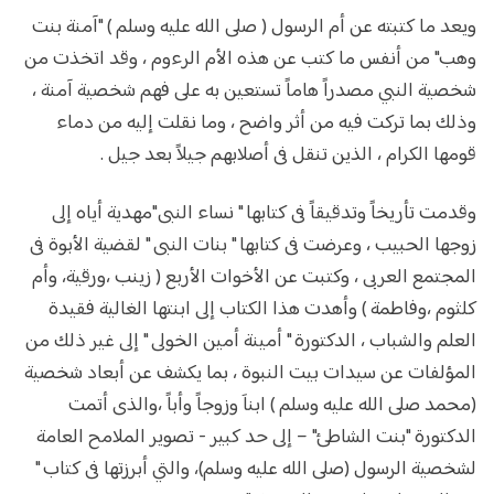
ويعد ما كتبته عن أم الرسول ( صلى الله عليه وسلم ) "آمنة بنت
وهب" من أنفس ما كتب عن هذه الأم الرءوم ، وقد اتخذت من
شخصية النبي مصدراً هاماً تستعين به على فهم شخصية آمنة ،
وذلك بما تركت فيه من أثر واضح ، وما نقلت إليه من دماء
قومها الكرام ، الذين تنقل فى أصلابهم جيلاً بعد جيل .
وقدمت تأريخاً وتدقيقاً فى كتابها " نساء النبى"مهدية أياه إلى
زوجها الحبيب ، وعرضت فى كتابها " بنات النبى " لقضية الأبوة فى
المجتمع العربى ، وكتبت عن الأخوات الأربع ( زينب ،ورقية، وأم
كلثوم ،وفاطمة ) وأهدت هذا الكتاب إلى ابنتها الغالية فقيدة
العلم والشباب ، الدكتورة " أمينة أمين الخولى " إلى غير ذلك من
المؤلفات عن سيدات بيت النبوة ، بما يكشف عن أبعاد شخصية
(محمد صلى الله عليه وسلم ) ابناَ وزوجاً وأباً ،والذى أتمت
الدكتورة "بنت الشاطئ" – إلى حد كبير - تصوير الملامح العامة
لشخصية الرسول (صلى الله عليه وسلم)، والتي أبرزتها فى كتاب "