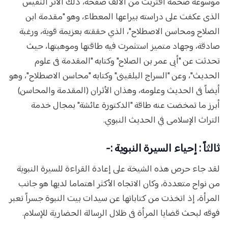
موسوعة ضخمة اقتربت من الألف صفحة، ذلك الأثر النفيس
الذى عكفت على دراسته بيراعها المعطاء، وهو "مقدمة ابن
الصلاح ومحاسن الاصطلاح"، الذي حققته بعزيمة قوية، ورغبة
صادقة، وجهاد متميز استثمرت فيه طاقتها وموهبتها، حيث
تحدثت عن "أبى عمر بن الصلاح" وكتابه "المقدمة فى علوم
الحديث"، وعن "السراج البلقينى" وكتابه "محاسن الاصطلاح"، وهو
أيضاً فى الحديث وعلومه، وهذان الأثران (المقدمة والمحاسن)
أبرز ما تمخضت عنه طاقة "الدكتورة عائشة" بمجال خدمة
التراث الإسلامى في الحديث النبوي.
ثالثاً : إحياء السيرة النبوية :-
لقد جاء حرص هذه الشيخة على إعادة القراءة للسيرة النبوية
من نواح متعددة، وكان الاتجاه الأكثر اهتماما لديها هو جانب
المرأة، إذ اتخذت من كتاباتها عن سيدات بيت النبوة جسراً تعبر
فوقه لبحث قضايا المرأة فى ظلال الرسالة الحضارية للإسلام.