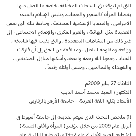
التى لم تتوقف فى الساحات المختلفة، خاصة ما اتصل منها
بقضايا المرأة كالسفور والحجاب، وتلبس الإسلام بالعنف
الاجرامى ، والقضايا الإسلامية المختلفة ، وخاصة تلك التى تمس
العقيدة مثل البهائية ، والغزو الفكرى ،والإصلاح الاجتماعي ، إلى
غير ذلك من النشاطات المتعددة ، والتى بقيت فيها شامخة ،
ورائعة ومقاومة للباطل ، ومدافعة عن الحق إلى أن فارقت
الحياة ، رحمها الله رحمة واسعة، وأسكنها منازل الصديقين ،
والشهداء والصالحين ، وحسن أولئك رفيقاً .
الثلاثاء 27 يناير 2009م
الدكتور / السيد محمد أحمد الديب
الأستاذ بكلية اللغة العربية – جامعة الأزهر بالزقازيق
(1) ملخص البحث الذى سيتم تقديمه إلى جامعة أسيوط فى
أبريل عام 2009 من خلال مؤتمر ( المرأة وآفاق التنمية )
(2) طبع الجزء الأول فى عام 1962 م، تم طبع الثانى فى عام