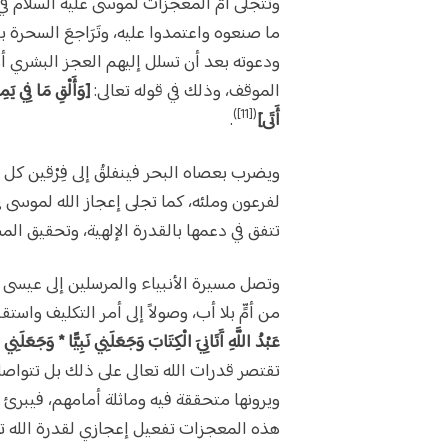
وتتجلى أمُّ المعجزات لموسى عليه السلام ف
ما صنعوه واعتمدوا عليه، وتَرَاجعَ السحرة 
ودعوته بعد أن تسلل إليهم العجز البشري أ
الموقف، وذلك في قوله تعالى:
[وَأَلْقِ مَا فِي يَم
([11])
أَتَى]
.
ويضرب بعصاه البحر فينفلقُ إلى فِرْقين كل 
لفرعون وملئه، كما تجلى إعجاز الله لموسى
تتفق في دعمها بالقدرة الإلهية، وتحقيق ا
وتصل مسيرة الأنبياء والمرسلين إلى عيسى ع
من أمٍّ بلا أب، وصولاً إلى أمر التكليف واستق
عَبْدُ اللَّهِ آَتَانِيَ الْكِتَابَ وَجَعَلَنِي نَبِيًّا * وَجَعَلَنِي مُبَارَكًا أَيْنَ مَا كُنْتُ ‎وَأَوْصَان
تقتصر قدرات الله تعالى على ذلك بل تتواص
ويرونها متحققة فيه وماثلة أمامهم، فيبرئ ال
هذه المعجزات تفعيل إعجازي لقدرة الله تعال