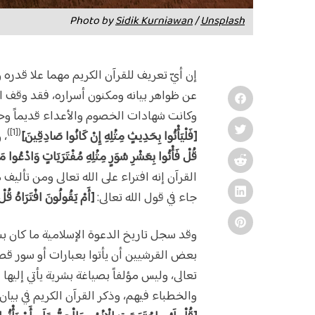
Photo by
Sidik Kurniawan
/
Unsplash
إن أيّ تعريف للقرآن الكريم مهما علا قدره وا
عن ظواهر بيانه ومكنون أسراره، فقد وقف ال
وكانت شهادات الخصوم والأعداء قديماً وحديث
([1])
[فَلْيَأْتُوا بِحَدِيثٍ مِثْلِهِ إِنْ كَانُوا صَادِقِينَ]
، 
قُلْ فَأْتُوا بِعَشْرِ سُوَرٍ مِثْلِهِ مُفْتَرَيَاتٍ وَادْعُوا 
القرآن إنه افتراء على الله تعالى ومن تأل
جاء في قول الله تعالى:
[أَمْ يَقُولُونَ افْتَرَاهُ قُلْ 
وقد سجل تاريخ الدعوة الإسلامية ما كان ب
بعض القرشيين أن يأتوا بعبارات أو سور قصيرة
تعالى، وليس مؤلفاً بصياغة بشرية يأتي إليه
والخطباء فيهم، وذكر القرآن الكريم في بيان