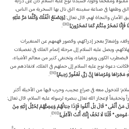
بولاً ومُفحماً وقوياً، فسيدنا نوح عليه السلام كان على دراية
لتي وظفها في صناعة سفينته التي نال بها السخرية من الناس،
 الأمان والنجاة لهم، قال تعالى:
[وَيَصْنَعُ الْفُلْكَ وَكُلَّمَا مَرَّ عَلَيْهِ
([8])
ا فَإِنَّا نَسْخَرُ مِنْكُمْ كَمَا تَسْخَرُونَ]
.
موقف، وإشعارٌ بعجز إدراكهم، وقصور فهمهم عن المتغيرات
هلاكهم، ويصل عليه السلام إلى مرحلة إتمام الفلك في تفصيلات
، فيضطرب الكون ويفور الماء، وتختفي كثير من معالم الأشياء،
فكانت دعوة نوح عليه السلام إلى حملهم في الفلك، لانقاذهم من
([9])
هِ مَجْرَاهَا وَمُرْسَاهَا إِنَّ رَبِّي لَغَفُورٌ رَحِيمٌ]
.
ام؛ للدخول معه في صراع عجيب، وحرب فيها من الأخيلة أكثر
وتحقيقاً لإعجاز الله تعالى بنصره لرسوله عليه السلام، قال تعالى:
َلَ مَنْ أَلْقَى * قَالَ بَلْ أَلْقُوا فَإِذَا حِبَالُهُمْ وَعِصِيُّهُمْ يُخَيَّلُ إِلَيْهِ مِنْ
([10])
ُوسَى * قُلْنَا لَا تَخَفْ إِنَّكَ أَنْتَ الْأَعْلَى]
.