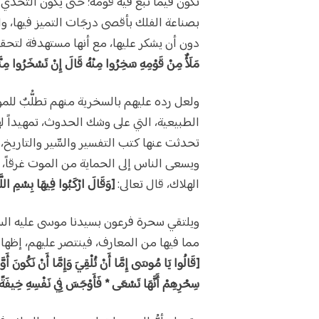
تكون فيما نبغ فيه قومه؛ حتى يكون التحدي مق
بصناعة الفلك بأقصى درجَات التميز فيها، وا
دون أن يشكر عليها، مع أنها مستهدفة لتحقيق
مَلَأٌ مِنْ قَوْمِهِ سَخِرُوا مِنْهُ قَالَ إِنْ تَسْخَرُوا مِنَّ
ولعل رده عليهم بالسخرية منهم تطلُّبٌ لل
الطبيعية، التي على وشك الحدوث، تمهيداً ل
تحدثت عنها كتب التفسير والسِّير والتاريخ
ويسعى الناس إلى الحماية من الموت غرقاً، 
الهلاك، قال تعالى:
[وَقَالَ ارْكَبُوا فِيهَا بِسْمِ اللَّ
ويلتقي سحرة فرعون بسيدنا موسى عليه السل
مما فيها من المعارف، فينتصر عليهم، إظهاراً 
[قَالُوا يَا مُوسَى إِمَّا أَنْ تُلْقِيَ وَإِمَّا أَنْ نَكُونَ أَوّ
سِحْرِهِمْ أَنَّهَا تَسْعَى * فَأَوْجَسَ فِي نَفْسِهِ خِيفَةً م