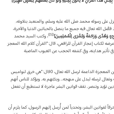
بِمِثْلِ هَذَا الْقُرْآَنِ لَا يَأْتُونَ بِمِثْلِهِ وَلَوْ كَانَ بَعْضُهُمْ لِبَعْضٍ ظَهِيرًا]
منزل على رسوله محمد صلى الله عليه وسلم، والمتعبد بتلاوته،
صَّل الله تعالى فيه جميع ما يتصل بالحياتين الدنيا والآخرة،
([5])
ِّ شَيْءٍ وَهُدًى وَرَحْمَةً وَبُشْرَى لِلْمُسْلِمِينَ]
، وكتب السيد محمد
رضه لكتاب إعجاز القرآن للرافعي، قال: "القرآن كلام الله المعجز
في تأثير هدايته، وفي كشفه الحجب عن الغيوب الماضية
ومما كتبه الشيخ محمد متولي الشعراوي عن المعجزة الداعمة لرسل الله تعالى، 0قال: "هي خرق لنواميس
وتعالى لرسله ليدل على منهجه... ويثبّتهم به.. ويؤكد للناس أنهم
ين تؤيد وتنصر.. تقف قوانين البشر عاجزة لا تستطيع أن تفعل
 لقوانين البشر، وتحدياً لمن أُرسل إليهم الرسول، كما يلزم أن