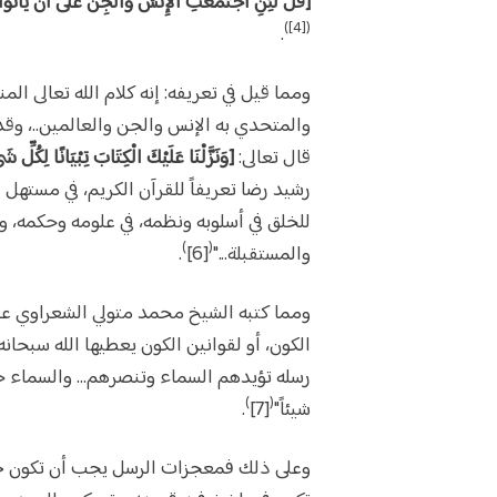
[قُلْ لَئِنِ اجْتَمَعَتِ الْإِنْسُ وَالْجِنُّ عَلَى أَنْ يَأْتُوا 
([4])
.
ومما قيل في تعريفه: إنه كلام الله تعالى ال
والمتحدي به الإنس والجن والعالمين..، وقد ف
قال تعالى:
[وَنَزَّلْنَا عَلَيْكَ الْكِتَابَ تِبْيَانًا لِكُل
رشيد رضا تعريفاً للقرآن الكريم، في مستهل ع
للخلق في أسلوبه ونظمه، في علومه وحكمه، و
)
(
والمستقبلة..."
[6]
.
الكون، أو لقوانين الكون يعطيها الله سبحانه 
رسله تؤيدهم السماء وتنصرهم... والسماء ح
)
(
شيئاً"
[7]
.
وعلى ذلك فمعجزات الرسل يجب أن تكون خرقاً