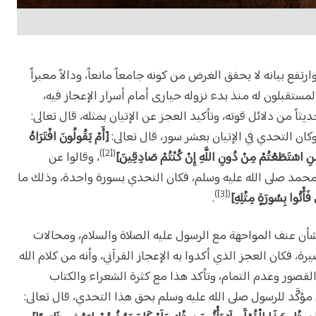
رتفع بيانه لا يحقق الغرض من كونه جامعاً مانعاً، ودالاً معبراً
مستقبلون له منذ بدء نزوله حيارى أمام أسرار الإعجاز فيه،
اً من دلائل قوته، وتأكيد العجز عن الإتيان بمثله، قال تعالى:
وكان التحدي في الإتيان بعشر سور، قال تعالى:
[أَمْ يَقُولُونَ افْتَرَاهُ
([2])
مَنِ اسْتَطَعْتُمْ مِنْ دُونِ اللَّهِ إِنْ كُنْتُمْ صَادِقِينَ]
، وقالوا عن
يف محمد صلى الله عليه وسلم، فكان التحدي بسورة واحدة، وذلك ما
([3])
فَأْتُوا بِسُورَةٍ مِثْلِهِ]
.
شأن عنف المواحهة مع الرسول عليه الصلاة والسلام، ومحالات
، فكان العجز الذي أكدوا به الإعجاز القرآني، وأنه من كلام الله
ا القصور وعدم التمام، وتأكد هذا مع كثرة الشعراء والكتاب
 مؤكَّد للرسول صلى الله عليه وسلم بحق هذا التحدي، قال تعالى: