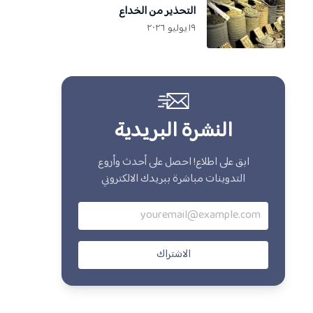
التحذير من الخداع
١٩ يوليو ٢٠٢٦
النشرة البريدية
ابق على اطلاع! احصل على أحدث وأروع
التدوينات مباشرة ببريدك الالكتروني
الاشتراك