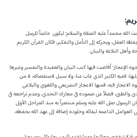
ريم:
ث الله محمداً عليه الصلاة والسلام؛ ليكون خاتماً للرسل
يقظة العقل، ويحركه إلى التأمل والتفكير، فكان القرآن الكريم
ة وأهل البلاغة والبيان.
ه الإعجاز؛ أفاضت فيها كتب البيان والعقيدة والتفسير وغيرها
يها، ففيه الكثير الذي غاب عنا، ولا سبيل لاستقصائه، لا من
الاعجاز فيه، فمنها الاعجاز التشريعي واللغوي والبلاغي
دي والطبي، فضلاً عن صموده في معارك التحدي، وعدم تراجعه في
 الرسول صلى الله عليه وسلم منتصراً به منذ المراحل الأولى
هي العوامل الداعمة لبقائه وخلوده إضافة إلى عهد الله بحفظه،
رة لا تنقضى عجائبها مهما تقدم الزمن بها وكل يوم يصل