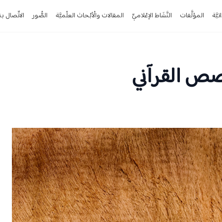
تيَّة
المؤلَّفات
النَّشَاط الإعْلاميِّ
المقالات والْأبْحاث العلْميَّة
الصُّور
الاتِّصال بن
صص القرآني