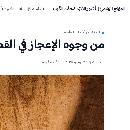
الموْقع الرَّسْميِّ لِلدُّكْتور السَّيِّد مُحمَّد الدِّيب
الصَّفْحة الرَّئيسيَّة
السِّيرة الذَّا
المقالات والْأبْحاث العلْميَّة
من وجوه الإعجاز في الق
نشرت في ٢٩ يونيو ٢٠٢٥
1 دقيقة قراءة