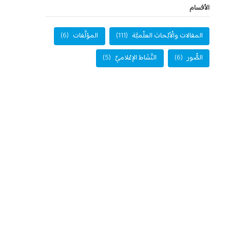
الأفسام
المقالات والْأبْحاث العلْميَّة
(111)
المؤلَّفات
(6)
الصُّور
(6)
النَّشَاط الإعْلاميِّ
(5)