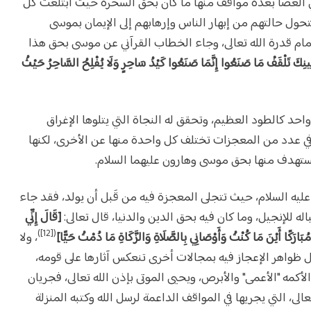
ي العصا بعدة مواقف منها ما كان بحق السحرة حيث ابتلعت كلَّ
بتحول حالتهم من إبهار الناس وإرهابهم إلى الإيمان بموسى
مام قدرة الله تعالى، وجاء الخطاب القرآني عن موسى بحق هذا
ِينِكَ تَلْقَفْ مَا صَنَعُوا إِنَّمَا صَنَعُوا كَيْدُ سَاحِرٍ وَلَا يُفْلِحُ السَّاحِرُ حَيْثُ
واحد كالطود العظيم، وتحقق له النجاة التي يتلوها الإغراق
 في عدد من المعجزات تختلف كل واحدة منها عن الأخرى، لكنها
لمستهدف منها بحق موسى وهارون عليهما السلام.
ليه السلام، حيث تتجلى المعجزة فيه من قَبل أن يولد، فقد جاء
باله للإنجيل، وما كان فيه بحق الدين والدنيا، قال تعالى:
[قَالَ إِنِّي
([12])
ِي بِالصَّلَاةِ وَالزَّكَاةِ مَا دُمْتُ حَيًّا]
، ولا
ل ظواهر الإعجاز فيه بمجالات أخرى تنعكس آثارها على قومه،
أكمه "الأعمى" والأبرص، ويحيى الموتى بإذن الله تعالى، فجريان
ى، التي يجريها في المواقف الداعمة لرسل الله وكتبه المنزلة