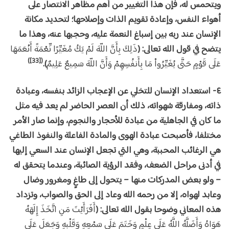
ويتحمس له، فإن هذا التغيير من أهم مظاهر الانتصار على
أهواء النفس، وإعادة تقويم الذات وإصلاحها؛ لتحديد مكانة
الإنسان عند ربه بين إسباغ النعمة عليه، وحجبها عنه، وهذا ما
يتضح في قول الله تعالى: (
ذَلِكَ بِأَنَّ اللّهَ لَمْ يَكُ مُغَيِّرًا نِّعْمَةً أَنْعَمَهَا
([33])
عَلَى قَوْمٍ حَتَّى يُغَيِّرُواْ مَا بِأَنفُسِهِمْ وَأَنَّ اللّهَ سَمِيعٌ عَلِيمٌ
).
٤- استعداد الإنسان للتخلي عن الإعجاب الزائد بنفسه، وعبادة
ذاته، ومفارقة شهواته، ذلك أن العصر الحاضر لم يعد فيه مثل
ما كان في الجاهلية من عبادة للأحجار والنجوم، وإنما صار الأمر
مختلفا، فأصبحت عبادة الهوى والمادة الفاعلة والنفوذ الطاغي
هي الرغائب المحببة، وهي التي تجعل الإنسان عند السعي إليها
في أدنى مراحل الضعف، وفقد الرؤية الصائبة، وعندما يتحقق له
– ولو بعض المدركات منها – يتحول إلى طاغٍ ومغرور وضال
وعابد لهواه، إلا من رحمه الله وعاد إلى الحق والصواب، وتزداد
هذه المعاني وضوحا بقول الله تعالى: (
أَفَرَأَيْتَ مَنِ اتَّخَذَ إِلَهَهُ
هَوَاهُ وَأَضَلَّهُ اللَّهُ عَلَى عِلْمٍ وَخَتَمَ عَلَى سَمْعِهِ وَقَلْبِهِ وَجَعَلَ عَلَى