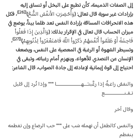
إلى الصفات الذميمة، كأن تطبع على البخل أو تنساق إليه
([26])
بإرادات غير سوية قال تعالى: (
وَأُحْضِرَتِ الأَنفُسُ الشُّحَّ
)
، فكل
هذه الانحرافات المساقة بإرادة النفس تعد ظلما بيناً، يوضع في
ميزان الحساب قال تعالى في الإقرار بذلك: (
وَالَّذِينَ إِذَا فَعَلُواْ
([27])
فَاحِشَةً أَوْ ظَلَمُواْ أَنْفُسَهُمْ ذَكَرُواْ اللّهَ فَاسْتَغْفَرُواْ لِذُنُوبِهِمْ
)
،
وتسيطر الشهوة أو الرغبة في المعصية على النفس، ويضعف
الإنسان عن التصدي للأهواء، وينهزم أمام رغباته، وتبقى في
احتياج إلى قوة إيمانية لإعادته إلى جادة الصواب، قال الشاعر:
والنفسٌ راغبةٌ إذا رغَّبتـَـــهــــــــــــــــــــا *** وإذا تُرد إلى قليل
تـقـنــــــــــــــــع
وقال آخر
والنفس كالطفل أن تهمله شب على *** حب الرضاع وإن تفطمه
ينفطم