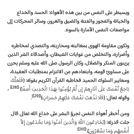
ويسيطر على النفس من بين هذه الأهواء: الحسد والخداع
والخيانة والفجور والفتنة والضيق والغرور، وسائر المحركات إلى
مواصفات النفس الأمارة بالسوء.
وتكون مقاومة الهوى بمغالبته ومحاربته، والتصدي لمخاطره
وأضراره، والتخلص من غوايات الشيطان، وأصدقاء الشر الذين
يزينون المنكر والضلال، وكان الرسول صلى الله عليه وسلم يحزن
على مساوئ قومه، وابتعادهم عن الالتزام بمتطلبات العقيدة،
ومعايير السلوك الحميد فخاطبه القرآن الكريم بقوله: (
فَلَعَلَّكَ
([28])
بَاخِعٌ نَّفْسَكَ عَلَى آثَارِهِمْ إِن لَّمْ يُؤْمِنُوا بِهَذَا الْحَدِيثِ أَسَفًا
)
،
([29])
وقوله تعالى: (
فَلَا تَذْهَبْ نَفْسُكَ عَلَيْهِمْ حَسَرَاتٍ
)
.
ومن أخطر أهواء النفس تجرؤ البشر على خداع الله تعالى قال
جلت قدرته: (
يُخَادِعُونَ اللّهَ وَالَّذِينَ آمَنُوا وَمَا يَخْدَعُونَ إِلاَّ
([30])
أَنفُسَهُم وَمَا يَشْعُرُونَ
).