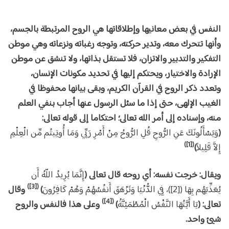
النفس في بعض معانيها وإطلاقاتها هي الروح المرتبطة بالجسم،
وأنها تتحرك معه، وتدير حركته، وتوجه رغباته ونزعاته وهي موطن
التفكير والتدبير والاتزان، فلا تستقل بذاتها، ولا تنشق عن موطن
الإرادة والاختيار، ويحتكم إليها في تحديد مكونات الإنسان،
وتعدد ذكر الروح في القرآن الكريم، وبقى بيانها محفوظا في
الغيب الإلهى، حتى إذا ما سئل الرسول عنها أجاب بنفي العلم
منه، وإسناده إلى أمر الله تعالى؛ احتكاما إلى قوله تعالى:
(
وَيَسْأَلُونَكَ عَنِ الرُّوحِ قُلِ الرُّوحُ مِنْ أَمْرِ رَبِّي وَمَا أُوتِيتُم مِّن الْعِلْمِ
([1])
إِلاَّ قَلِيلاً
)
ويقال: خرجت نفسه: أي روحه قال تعالى (
إِنَّمَا يُرِيدُ اللّهُ أَن
([3])
يُعَذِّبَهُم بِهَا ([2])، فِي الدُّنْيَا وَتَزْهَقَ أَنفُسُهُمْ وَهُمْ كَافِرُونَ
)
وقال
([4])
تعالى: (
يَا أَيَّتُهَا النَّفْسُ الْمُطْمَئِنَّةُ
)
وعلى هذا فالنفس والروح
شيئ واحد.