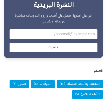
النشرة البريدية
ابق على اطلاع! احصل على أحدث وأروع التدوينات مباشرة
ببريدك الالكتروني
الاشتراك
الأفسام
المقالات والْأبْحاث العلْميَّة
(111)
المؤلَّفات
(6)
الصُّور
(6)
النَّشَاط الإعْلاميِّ
(5)