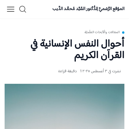
الموْقع الرَّسْميِّ لِلدُّكْتور السَّيِّد مُحمَّد الدِّيب
المقالات والْأبْحاث العلْميَّة
أحوال النفس الإنسانية في
القرآن الكريم
نشرت في ٣ أغسطس ٢٠٢٥
1 دقيقة قراءة