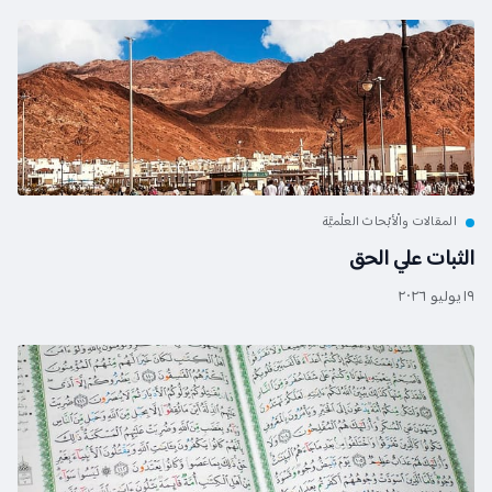
المقالات والْأبْحاث العلْميَّة
الثبات علي الحق
١٩ يوليو ٢٠٢٦