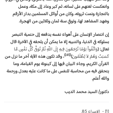
وانعكست لغتهم على لسانه، ثم كبر وعاد إلى مكة، وعمل
بالتجارة ونمت ثروته، وكان من أوائل المسلمين بدار الأرقم
وشهد المشاهد لها، وتوفي سنة ثمان وثلاثين من الهجرة.
إن انتصار الإنسان على أهواء نفسه يدفعه إلى حتمية التبصر
بسلوكه في الدنيا، والتنبيه إلا ما يمكن أن يلحقه في الآخرة قال
تعالى: (
وَاتَّقُواْ يَوْمًا تُرْجَعُونَ فِيهِ إِلَى اللّهِ ثُمَّ تُوَفَّى كُلُّ نَفْسٍ مَّا
([41])
كَسَبَتْ وَهُمْ لاَ يُظْلَمُونَ
)
، وقد تكون هذه الآية آخر ما نزل من
القرآن الكريم، وجاء البيان فيها إلى كينونة يوم القيامة، وما
يتحقق فيه من محاسبة للنفس على ما كانت عليه بعدل ورحمة
والله أعلم.
دكتور/ السيد محمد الديب
[1] - الإسراء 85.