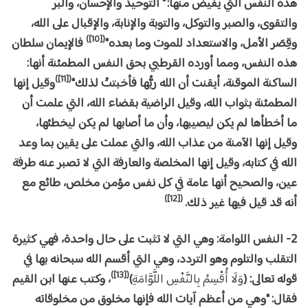
هذه النفس التي يفيض منها: " التوحيد والإحسان، والبر
والتقوى، والصبر والتوكل، والتوبة والإنابة، والإقبال على الله،
([10])
وقِصَر الأمل، والاستعداد للموت وما بعده"
فالإيمان سلطان
هذه النفس، ومما أورده القرطبي بحق النفس المطمئنة أنها:
([11])
الساكنة الموقنة، أيقنت أن الله ربُّها فأخبتتْ لذلك"
وقيل إنها
المطمئنة بثواب الله، وقيل الراضية بقضاء الله، التي علمت أن
ما أخطأها لم يكن ليصيبها، وأن ما أصابها لم يكن ليخطئها،
وقيل إنها الآمنة من عذاب الله، والتي عملت على يقين بما وعد
الله في كتابه، وقيل إنها المخلصة والعارفة التي لا تصبر عنه طرفة
عين، والصحيح أنها عامة في كل نفس مؤمن مخلص، طائع مع
([12])
أنه قد قيل فيها غير ذلك.
2- النفس اللوامة: وهي التي لا تثبت على حال واحدة، فهي كثيرة
التقلب والتلوم وهو التردد، وهي التي أقسم الله سبحانه بها في
([13])
قوله تعالى: (
وَلَا أُقْسِمُ بِالنَّفْسِ اللَّوَّامَةِ
)
، وكتب عنها ابن القيم
فقال: "وهي من أعظم آيات الله فإنها مخلوق من مخلوقاته