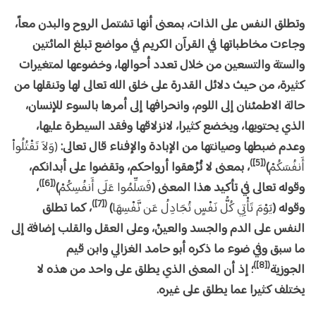
وتطلق النفس على الذات، بمعنى أنها تشتمل الروح والبدن معاً،
وجاءت مخاطباتها في القرآن الكريم في مواضع تبلغ المائتين
والستة والتسعين من خلال تعدد أحوالها، وخضوعها لمتغيرات
كثيرة، من حيث دلائل القدرة على خلق الله تعالى لها وتنقلها من
حالة الاطمئنان إلى اللوم، وانحرافها إلى أمرها بالسوء للإنسان،
الذي يحتويها، ويخضع كثيرا، لانزلاقها وفقد السيطرة عليها،
وعدم ضبطها وصيانتها من الإبادة والإفناء قال تعالى:
(وَلاَ تَقْتُلُواْ
([5])
أَنفُسَكُمْ
)
، بمعنى لا تُزْهقوا أرواحكم، وتقضوا على أبدانكم،
([6])
وقوله تعالى في تأكيد هذا المعنى (
فَسَلِّمُوا عَلَى أَنفُسِكُمْ
)
،
([7])
وقوله (
يَوْمَ تَأْتِي كُلُّ نَفْسٍ تُجَادِلُ عَن نَّفْسِهَا
)
، كما تطلق
النفس على الدم والجسد والعينْ، وعلى العقل والقلب إضافة إلى
ما سبق وفي ضوء ما ذكره أبو حامد الغزالي وابن قيم
([8])
الجوزية
؛ إذ أن المعنى الذي يطلق على واحد من هذه لا
يختلف كثيرا عما يطلق على غيره.