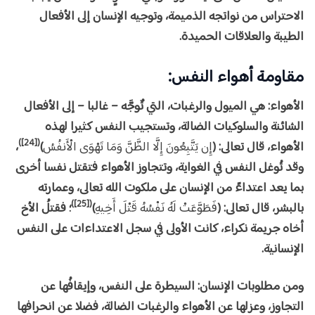
الاحتراس من نواتجه الذميمة، وتوجيه الإنسان إلى الأفعال
الطيبة والعلاقات الحميدة.
مقاومة أهواء النفس:
الأهواء: هي الميول والرغبات، التي تٌوجَّه – غالبا – إلى الأفعال
الشائنة والسلوكيات الضالة، وتستجيب النفس كثيرا لهذه
([24])
الأهواء، قال تعالى: (
إِن يَتَّبِعُونَ إِلَّا الظَّنَّ وَمَا تَهْوَى الْأَنفُسُ
)
،
وقد تُوغل النفس في الغواية، وتتجاوز الأهواء فتقتل نفسا أخرى
بما يعد اعتداءً من الإنسان على ملكوت الله تعالى، وعمارته
([25])
بالبشر، قال تعالى: (
فَطَوَّعَتْ لَهُ نَفْسُهُ قَتْلَ أَخِيهِ
)
؛ فقتلُ الأخ
أخاه جريمة نكراء، كانت الأولى في سجل الاعتداءات على النفس
الإنسانية.
ومن مطلوبات الإنسان: السيطرة على النفس، وإيقافُها عن
التجاوز، وعزلها عن الأهواء والرغبات الضالة، فضلا عن انحرافها