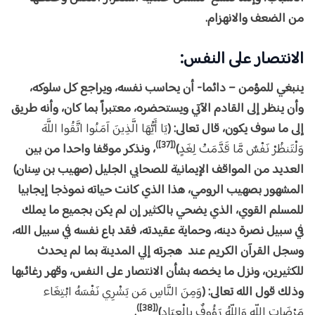
من الضعف والانهزام.
الانتصار على النفس
:
ينبغي للمؤمن – دائما- أن يحاسب نفسه، ويراجع كل سلوكه،
وأن ينظر إلى القادم الآتي ويستحضره، معتبراً بما كان، وأنه طريق
إلى ما سوف يكون، قال تعالى: (
يَا أَيُّهَا الَّذِينَ آمَنُوا اتَّقُوا اللَّهَ
([37])
وَلْتَنظُرْ نَفْسٌ مَّا قَدَّمَتْ لِغَدٍ
)
، ونذكر موقفا واحدا من بين
العديد من المواقف الإيمانية للصحابي الجليل (صهيب بن سِنان)
المشهور بصهيب الرومي، هذا الذي كانت حياته نموذجا إيجابيا
للمسلم القوي، الذي يضحي بالكثير إن لم يكن بجميع ما يملك
في سبيل نصرة دينه، وحماية عقيدته، فقد باع نفسه في سبيل الله،
وسجل القرآن الكريم عند هجرته إلي المدينة بما لم يحدث
للكثيرين، ونزل ما يخصه بشأن الانتصار على النفس، وقهر رغائبها
وذلك قول الله تعالى: (
وَمِنَ النَّاسِ مَن يَشْرِي نَفْسَهُ ابْتِغَاء
([38])
مَرْضَاتِ اللّهِ وَاللّهُ رَؤُوفٌ بِالْعِبَادِ
)
.