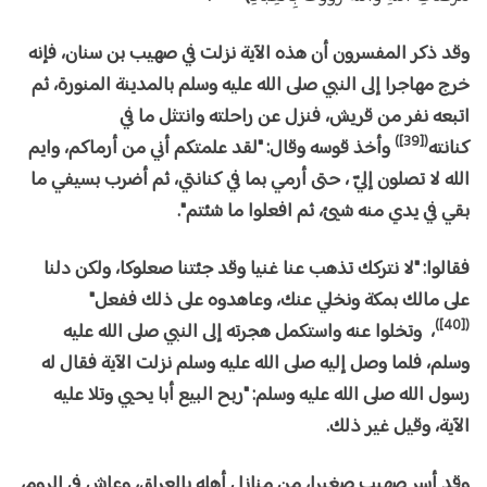
وقد ذكر المفسرون أن هذه الآية نزلت في صهيب بن سنان، فإنه
خرج مهاجرا إلى النبي صلى الله عليه وسلم بالمدينة المنورة، ثم
اتبعه نفر من قريش، فنزل عن راحلته وانتثل ما في
([39])
كنانته
وأخذ قوسه وقال: "لقد علمتكم أني من أرماكم، وايم
الله لا تصلون إليّ ، حتى أرمي بما في كنانتي، ثم أضرب بسيفي ما
بقي في يدي منه شيئ، ثم افعلوا ما شئتم".
فقالوا: "لا نتركك تذهب عنا غنيا وقد جئتنا صعلوكا، ولكن دلنا
على مالك بمكة ونخلي عنك، وعاهدوه على ذلك ففعل"
([40])
، وتخلوا عنه واستكمل هجرته إلى النبي صلى الله عليه
وسلم، فلما وصل إليه صلى الله عليه وسلم نزلت الآية فقال له
رسول الله صلى الله عليه وسلم: "ربح البيع أبا يحيي وتلا عليه
الآية، وقيل غير ذلك.
وقد أسر صهيب صغيرا، من منازل أهله بالعراق، وعاش في الروم،