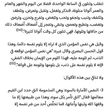
تتقلب وتتلون في الساعة الواحدة، فضلا عن اليوم والشهر والعام
والعمر ألوانا متلونة، فتذكر وتغفل، وتقبل وتعرض، وتلطف
وتكشف وتنيب وتجفو وتحب وتبْغض، وتفرح وتحزن، وترضى
وتغضب، وتطيع وتعصى، وتتقي وتفجر إلى أضعاف أضعاف ذلك
([14])
من حالاتها وتلونها، فهي تتلون كل وقت ألوانا كثيرة".
وقيل هي نفس المؤمن الذي لا تراه إلا يلوم نفسه دائما، وهذا
قول الحسن البصري وقال غيره: "هي نفس المؤمن توقعه في
الذنب، ثم تلومه عليه، فهذا اللوم من الإيمان بخلاف الشقي،
([15])
فإنه لا يلوم نفسه على ذنب، بل يلومها وتلومه على فواته".
ولا تنافي بين هذه الأقوال:
3- النفس الأمارة بالسوء: وهي المذمومة التي حدد ابن القيم
معالمها فقال "التي تأمر بكل سوء، وهذا من طبيعتها إلا ما
وفقها الله وثبتها وأعانها، فما تخلّص أحد من شر نفسه إلا