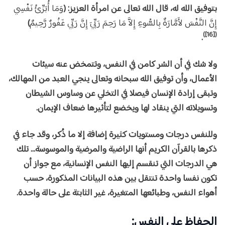
بتوفيق الله له، قال الله تعالى عن امرأة العزيز: (
وَمَا أُبَرِّئُ نَفْسِي
إِنَّ النَّفْسَ لأَمَّارَةٌ بِالسُّوءِ إِلاَّ مَا رَحِمَ رَبِّيَ إِنَّ رَبِّي غَفُورٌ رَّحِيمٌ
)
([16])
.
ولا شك في أن الشر كامن في النفس، وتتمخض عنه سيئات
الأعمال، وأن توفيق الله سبحانه وتعالى ينجي العبد من المهالك،
وتبقى إرادة الإنسان فيصلا في التخلي عن وساوس الشيطان
وتسويلاته التي ينقاد لها ويخضع لتأثيرها ضعاف الإيمان.
وللنفس درجات ومستويات كثيرة إضافة إلا ما ذُكر، وقد جاء في
ذكرها بالقرآن الكريم أنها الراضية والمرضية والموسوسة... تلك
هي الدرجات التي تنقسم إليها النفس الإنسانية، مع جواز أن
تكون نفسا واحدة تنتقل بين هذه البيانات المذكورة، حسب
أهواء النفس، وطبائعها المتغيرة، غير الثابتة على حالة واحدة.
الحفاظ على النفس: