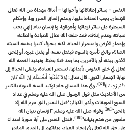
النفس – بسائر إطلاقاتها وأحوالها – أمانة مهداة من الله تعالى
للإنسان، يجب الحفاظ عليها، وعدم إلحاق الضرر بها، وإحكام
السيطرة على سائر نزعاتها وأهوائها، والإنسان بناء إلهي يجب
صيانته وعدم إتلافه، فقد خلقه الله تعالى للعبادة والطاعة،
وإعمار الأرض واستمرار الحياة، لكنه ينحرف كثيرا بنفسه السيئة
الضالة، والتي تأمره بالسوء فيقتل نفسه أو يقتل غيره، أو يُلحق
الأذى ببدنه أو بالآخرين، بما يعد قتلا بطيئا، وتبديدا لنعمة الله
تعالى في خلق النفوس بأبدانها، لتستمر العبادة، وتبقى الحياة إلى
نهاية الإعمار الكوني. قال تعالى: (
وَلاَ تَقْتُلُواْ أَنفُسَكُمْ إِنَّ اللّهَ كَانَ
([17])
بِكُمْ رَحِيمًا
)
، وفي هذا المساق جاء توكيد السنة النبوية بالكثير
من الأحاديث مثل قول الرسول صلى الله عليه وسلم في عداد
السبع الموبقات وأكبر الكبائر: "قتل النفس التي حرم الله إلا
([18])
بالحق"
وقوله صلى الله عليه وسلم: "الإنسان بنيان الله
([19])
ملعون من هدم بنيانه"
، فقتل النفس على أية صورة اعتداء
على حق الله تعالى في إيجاد العباد، وبقائهم إلى المدى المقدر