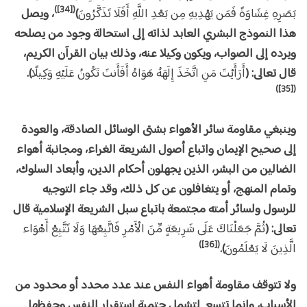
([34])
بَصَرِهِ غِشَاوَةً فَمَن يَهْدِيهِ مِن بَعْدِ اللَّهِ أَفَلَا تَذَكَّرُونَ
)
، ويصل
هذا النموذج البشري العابد لذاته إلى استحالة وجود من يصلحه
ويرده إلى الصواب، ويكون وكيلا عنه، وذلك بيان القرآن الكريم،
قال تعالى: (
أَرَأَيْتَ مَنِ اتَّخَذَ إِلَهَهُ هَوَاهُ أَفَأَنتَ تَكُونُ عَلَيْهِ وَكِيلًا
).
([35])
وينبغي مقاومة سائر الأهواء بشتى الوسائل الصادقة، والعودة
إلى صحيح الإيمان واتباع أصول الشريعة الغراء، ومجانبة أهواء
الضالين من البشر، الذين يجهلون أحكام الدين، وأبعاد السلوك،
وتمام المنهج، أو يتغافلون عن كل ذلك، وقد جاء التوجيه
للرسول ولسائر أمته مجتمعة باتباع سبل الشريعة الإسلامية قال
تعالى: (
ثُمَّ جَعَلْنَاكَ عَلَى شَرِيعَةٍ مِّنَ الْأَمْرِ فَاتَّبِعْهَا وَلَا تَتَّبِعْ أَهْوَاء
([36])
الَّذِينَ لَا يَعْلَمُونَ
).
ولا تتوقف مقاومة أهواء النفس عند عدد محدد أو محدود من
الأسباب، وإنما تتسع لتشمل حتمية استقرار النفس وحفظها