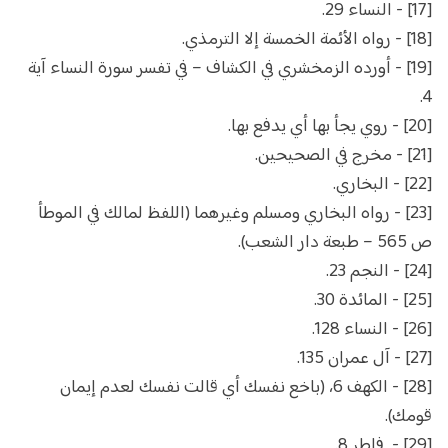
[17] - النساء 29.
[18] - رواه الأئمة الخمسة إلا الترمذي.
[19] - أورده الزمخشري في الكشاف – في تفسر سورة النساء آية
4.
[20] - روي يجأ بها أي يدفع بها.
[21] - مخرج في الصحيحين.
[22] - البخاري.
[23] - رواه البخاري ومسلم وغيرهما (اللفظ لمالك في الموطأ
ص 565 – طبعة دار الشعب).
[24] - النجم 23.
[25] - المائدة 30.
[26] - النساء 128.
[27] - آل عمران 135.
[28] - الكهف 6، (باخع نفسك أي قالت نفسك لعدم إيمان
قومك).
[29] - فاطر 8.