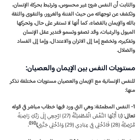
والثابت أن النفس شيئ غير محسوس، وترتبط بحركة الإنسان،
وتكشف عن توجهاته من حيث الفتنة والغرور، والتقوى والثقة
بالله والإيمان بالقضاء، كما أنها لا تستقر على حال، وتحركها
الميول والرغبات، وقد تصفو وتسمو فتدير عقل الإنسان
وتفكيره، وتخضع إما إلى الاتزان والاعتدال، وإما إلى الفساد
والضلال.
مستويات النفس بين الإيمان والعصيان:
للنفس الإنسانية مع الإيمان والعصيان مستويات مختلفة نذكر
منها:
1- النفس المطمئنة: وهي التي ورد فيها خطاب مباشر في قوله
تعالى: (
يَا أَيَّتُهَا النَّفْسُ الْمُطْمَئِنَّةُ {27} ارْجِعِي إِلَى رَبِّكِ رَاضِيَةً
([9])
مَّرْضِيَّةً {28} فَادْخُلِي فِي عِبَادِي {29} وَادْخُلِي جَنَّتِي
)
.