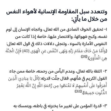
وتتعدد سبل المقاومة الإنسانية لأهواء النفس
من خلال ما يأتي:
١- تحقيق الخوف الصادق من الله تعالى، واتجاه الإنسان إلى لوم
نفسه، وكبح شهواتها، والانتصار عليها، خاصة إذا كانت من
النفوس الأمارة بالسوء ، وتتجلى دلالات ذلك في قول الله تعالى:
(
وَأَمَّا مَنْ خَافَ مَقَامَ رَبِّهِ وَنَهَى النَّفْسَ عَنِ الْهَوَى {40} فَإِنَّ الْجَنَّةَ
([31])
هِيَ الْمَأْوَى
).
٢- الثقة بالله تعالى، وعدم اليأس من رحمته، خاصة ممن جاء
القول الكريم في شأنهم، فقال جلّت قدرته: (
قُلْ يَا عِبَادِيَ الَّذِينَ
أَسْرَفُوا عَلَى أَنفُسِهِمْ لَا تَقْنَطُوا مِن رَّحْمَةِ اللَّهِ إِنَّ اللَّهَ يَغْفِرُ
([32])
الذُّنُوبَ جَمِيعًا
).
٣- قدرة المؤمن على تغيير ما يختزنه في باطنه، ويتمسك به