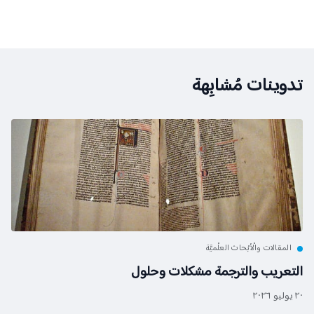
تدوينات مُشابِهة
المقالات والْأبْحاث العلْميَّة
التعريب والترجمة مشكلات وحلول
٢٠ يوليو ٢٠٢٦