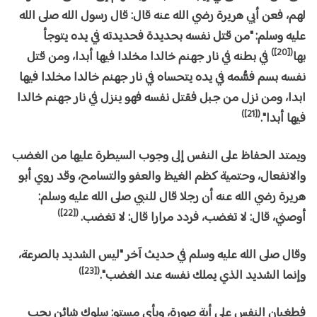
لهم، فعن أبي هريرة رضي الله عنه قال: قال رسول الله صلى الله
عليه وسلم: "من قتل نفسه بحديدة فحديدته في يده يتوجأ
([20])
بها
في بطنه في نار جهنم خالدا مخلدا فيها أبدا، ومن قتل
نفسه بسم فسُّمه في يده يتحساه في نار جهنم خالدا مخلدا فيها
ابدا، ومن نزل من جبل فقتل نفسه فهو ينزل في نار جهنم خالدا
([21])
فيها أبدا".
ويمتد الحفاظ على النفس إلى وجوب السيطرة عليها من الغضب
والانفعال، وحتمية كظم الغيظ والعفو والتسامح، وقد روي أبو
هريرة رضي الله عنه أن رجلا قال للنبي صلى الله عليه وسلم:
([22])
أوصني، قال: لا تغضب، فردد مرارا قال: لا تغضب.
وقال صلى الله عليه وسلم في حديث آخر "ليس الشديد بالصرعة،
([23])
وإنما الشديد الذي يملك نفسه عند الغضب".
فطغيان النفس على أية صورة، وبأي مستوٍ: سلوك شائن يجب