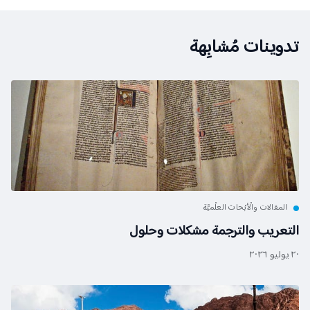
تدوينات مُشابِهة
المقالات والْأبْحاث العلْميَّة
التعريب والترجمة مشكلات وحلول
٢٠ يوليو ٢٠٢٦