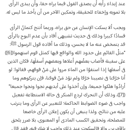
عند إبداء رأيه أن يصدق القول فيما يراه حقا، وأن يبدى الرأى
بلا تمويه وإخفاء للحقيقة، وتمكين الآخر من أن يأخذ ما ليس له.
ويجب ألا يسكت الإنسان عن حق يراه، وربما أنتج كتمانُ الرأى
فسادًا كبيرا وذلك فى حديث تشبيهى أفاد بأن عدم البوح بالرأى
قد يتمخض عنه ما لا يحسن، وذلك ما أفاده قول الرسول ﷺ:
"مثلْ القائمِ على حدود الله والواقع فيها كمثل قوم استهموا([6])
على سفينة فأصاب بعضُهم أعلاها وبعضهم أسفلَها، فكان الذين
فى أسفلها إذا استقوْا من الماء مروا على مَنْ فوقهم، فقالوا: لو
أنا خرْقنا فى نصيبنا خرْقا ولم نؤذ مَنْ فوقنا، فإن يتركوهم وما
أرادُوا هلكوا جميعا، وإن أخذوا على أيديهم نجوا ونجوا جميعا"
([7])، وذلك أن التحرك لردع المنكر فى حالة الاستطاعة تفعيل
واجب فى ضوء الضوابط الحاكمة؛ للتعبير عن الرأى وما يترتب
عليه من نتائج، ولذا ينبغى أن يكون إعلان الرأى خاضعا
للمصلحة، وتحقيق الكسب المادى أو المعنوى، بلا ضرر يلحق
بالآخرين، وإلا فالسكوت عند ذلك واجب لا شك فيه، فقد قال