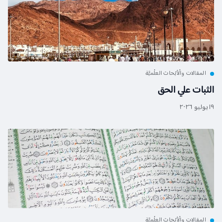
المقالات والْأبْحاث العلْميَّة
الثبات علي الحق
١٩ يوليو ٢٠٢٦
المقالات والْأبْحاث العلْميَّة