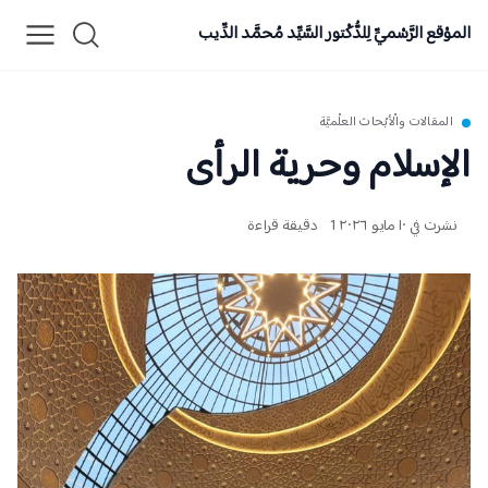
الموْقع الرَّسْميِّ لِلدُّكْتور السَّيِّد مُحمَّد الدِّيب
المقالات والْأبْحاث العلْميَّة
الإسلام وحرية الرأى
نشرت في ١٠ مايو ٢٠٢٦
1 دقيقة قراءة