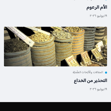
الأم الرءوم
١٩ يوليو ٢٠٢٦
المقالات والْأبْحاث العلْميَّة
التحذير من الخداع
١٩ يوليو ٢٠٢٦