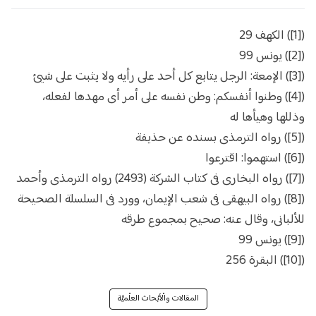
([1]) الكهف 29
([2]) يونس 99
([3]) الإمعة: الرجل يتابع كل أحد على رأيه ولا يثبت على شيئ
([4]) وطنوا أنفسكم: وطن نفسه على أمر أى مهدها لفعله،
وذللها وهيأها له
([5]) رواه الترمذى بسنده عن حذيفة
([6]) استهموا: اقترعوا
([7]) رواه البخارى فى كتاب الشركة (2493) رواه الترمذى وأحمد
([8]) رواه البيهقى فى شعب الإيمان، وورد فى السلسلة الصحيحة
للألبانى، وقال عنه: صحيح بمجموع طرقه
([9]) يونس 99
([10]) البقرة 256
المقالات والْأبْحاث العلْميَّة