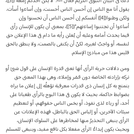
ذلك فى البيان النبوى الكريم فقال ﷺ: "لا يكن أحدُكم إمعة"([3])،
يقول أنا مع الناس إن أحسن الناس أحسنت، وإن أساءوا أسأت،
ولكن وطنوا([4]) أنفسكم إن أحسن الناس أن تحسنوا وإن
أساءوا أن تجتنبوا إساءتهم"([5])، بمعنى أن يكون للإنسان رأى
فيما يحدث أمامه وعليه أن يُعلن رأيه ما دام فى هذا الإعلان حق
لنفسه، أو واجبٌ لغيره، لكنْ أن يكتفى بالصمت، ولا ينطق بالحق
فليس هذا من مبادئ الإسلام.
ومن دلالات حرية الرأى أنها تعنى قدرة الإنسان على قول شيئ أو
تركه بإرادته الخاصة دون قسْر وإملاء، وهى بهذا المعنى حق
يتمتع به كل إنسان ذى قدرات معرفية تؤهلُه إلى إعلان ما يراه
بضوابط حاكمة، بحيث لا يكون فى هذا البوح بالرأى طغيانا على
أحد، أو رياء لذى نفوذ، أو بخس الناس حقوقهم، أو لتعظيم
سيئات الآخرين، أو إلباس الحق بالباطل، فهذه الإعلانات عن
الرأى ينبغى التحذيرُ منها لمخاطرها على السلوك الإنسانى،
وبحيث يكون إبداءُ الرأى مفعلا بكل نافع مفيد، وينبغى للمسلم