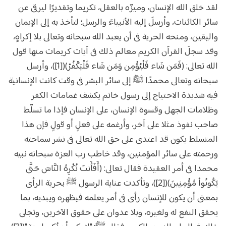
لقد خلق الله الإنسان، وميزّه بالعقل، تكريما وتقديرًا ليرقى عن
سائر الكائنات، وأرسلَ إليه الأنبياءَ والرسل؛ لتأخذ به إلى الإيمان
واليقين، ومنحه الحرية فى أن يعبد الله سبحانه وتعالى بلا إكراهٍ،
وقد سجلَ القرآن الكريم معالم ذلك فى آيات كريمات منها قول
الله تعالى: (فَمَن شَاء فَلْيُؤْمِن وَمَن شَاء فَلْيَكْفُرْ)([1])، وأرسل
سبحانه وتعالى محمدًا ﷺ إلى سائر البشر فى وقت كانت الإنسانية
فيه شديدة الاحتياج إلى رسول خاتم يكشف غمامات الكفر
وظلامات الجهل وقسوة الإنسان، على الإنسان فإذا ما تسلّط
صاحب نفوذ مثلا على آخر، وأرغمه على فعلٍ أو قولٍ فإن هذا
المتسلط يكون قد اعتدى على حق الله تعالى فى نشر سماحته
ورحمته على سائر المؤمنين، وقد خاطب رب العزة سبحانه نبيه
محمدا فى أمر العقيدة فقال تعالى: (أَفَأَنتَ تُكْرِهُ النَّاسَ حَتَّى
يَكُونُواْ مُؤْمِنِينَ)([2])، وتأكدت عناية الرسول ﷺ بحرية الرأى
بمعنى أن يكون للإنسان رأى فى أمر يعلمه فيظهره ويبديه، بما
يحقق النفع له ولغيره، وبلا عدوان على حقوق الآخرين، وتجلى