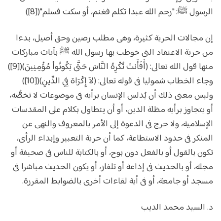
الرسول ﷺ: "رحم الله عبدا تكلم فغنم، أو سكت فسلم"([8])
إن مجالات الحرية كثيرة، وهى مطلب رصين وحق أصيل، بدءا
من حرية الاعتقاد التى خوطب بها رسول الله ﷺ بآيات مباركات
منها قول الله تعالى: (أَفَأَنتَ تُكْرِهُ النَّاسَ حَتَّى يَكُونُواْ مُؤْمِنِينَ)([9])
وجاء الخطاب شموليا فى قوله تعالى: (لاَ إِكْرَاهَ فِي الدِّينِ)([10])
وليس معنى ذلك أن يُدلس الإنسان برأيه فى موضوعات لا تخصُّه،
أو يتجاوز برأيه مظلة الدين، أو أن يتطاول بكلام على المقدسات
الإسلامية، ولا حرج فى الدعوة إلى الأمر بالمعروف والنهى عن
المنكر فى حدود الاستطاعة، كما أن حرية التعبير وإبداء الرأى،
تكون بالقول أو بالفعل دون بوح، أو بالكتابة للناس فى صحيفة أو
مجلة، أو بالحديث فى إذاعة أو تلفاز، أو يكون الحديث مباشرا فى
مسجد أو جامعة، أو فى أية لقاءات أخرى بالضوابط المقررة.
د. السيد محمد الديب