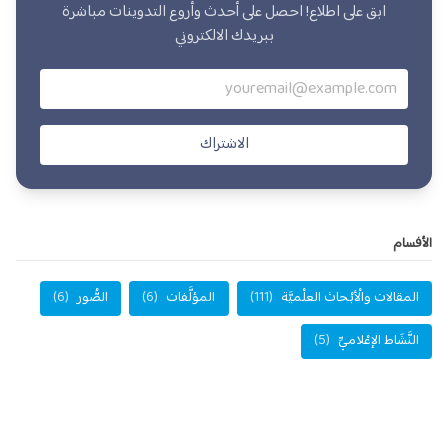
ابق على اطلاع! احصل على أحدث وأروع التدوينات مباشرة
ببريدك الالكتروني
الاشتراك
الأفسام
المقالات والْأبْحاث العلْميَّة
(111)
المؤلَّفات
(6)
الصُّور
(6)
النَّشَاط الإعْلاميِّ
(5)