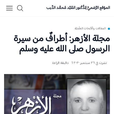
الموْقع الرَّسْميِّ لِلدُّكْتور السَّيِّد مُحمَّد الدِّيب
المقالات والْأبْحاث العلْميَّة
مجلة الأزهر: أطرافٌ من سيرة
الرسول صلى الله عليه وسلم
نشرت في ٢٦ سبتمبر ٢٠٢٠
1 دقيقة قراءة