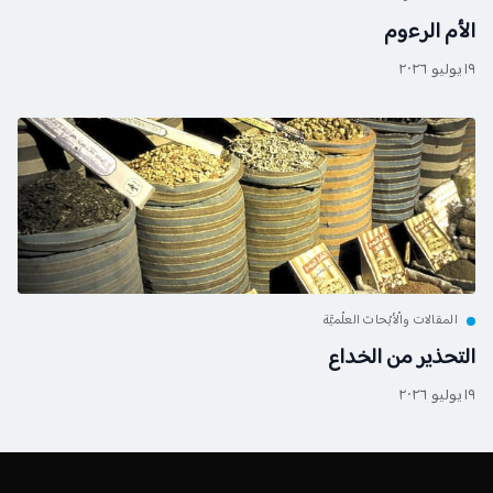
الأم الرءوم
١٩ يوليو ٢٠٢٦
المقالات والْأبْحاث العلْميَّة
التحذير من الخداع
١٩ يوليو ٢٠٢٦