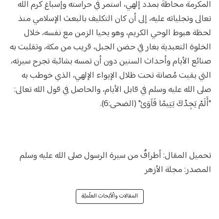
المكرمة محاطةً بمدد إلهي، استمر في حراسته وإسباغ كرم الله
تعالى وتجلياته عليه، إلى أن كان التكليف بالبعث الإسلامي منذ
لحظة هبوط الوحي الكريم، وهو يحيا الزمن مع نفسه، خلال
الخلوة التعبدية بغار في حضن الجبل، قريب من مكة، وتقلبت به
صنائع الأيام وأحداث السنين دون أن تمسه بشائبة تجرح سيرته،
التي بقيت مُصانة تحت ظلال الإيواء الإلهي، الذي خوطب به
صلى الله عليه وسلم في قابل الأيام، والحاصل في قول الله تعالى:
"أَلَمْ يَجِدْكَ يَتِيمًا فَآوَىٰ" (الضحى:6).
تحميل المقال:
أطرافٌ من سيرة الرسول صلى الله عليه وسلم
المصدر:
مجلة الأزهر
المقالات والْأبْحاث العلْميَّة