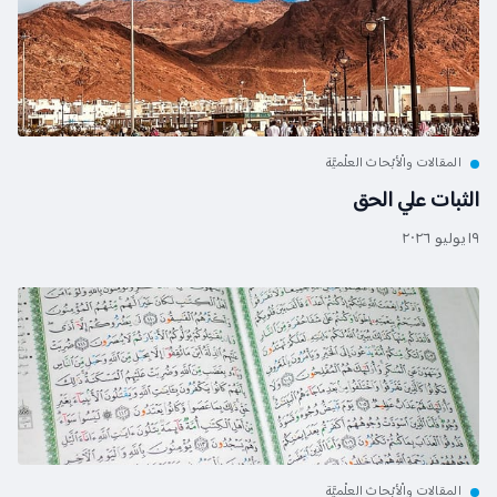
المقالات والْأبْحاث العلْميَّة
الثبات علي الحق
١٩ يوليو ٢٠٢٦
المقالات والْأبْحاث العلْميَّة