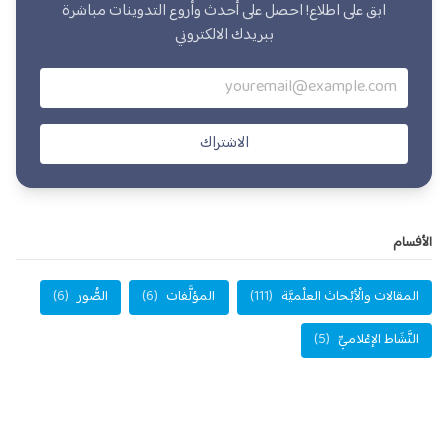
ابق على اطلاع! احصل على أحدث وأروع التدوينات مباشرة
ببريدك الالكتروني
الاشتراك
الأفسام
المقالات والْأبْحاث العلْميَّة
(111)
المؤلَّفات
(6)
الصُّور
(6)
النَّشَاط الإعْلاميِّ
(5)