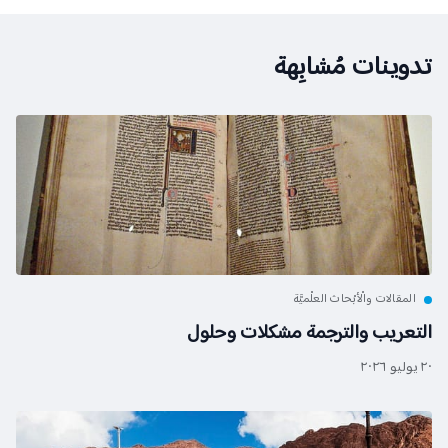
تدوينات مُشابِهة
المقالات والْأبْحاث العلْميَّة
التعريب والترجمة مشكلات وحلول
٢٠ يوليو ٢٠٢٦