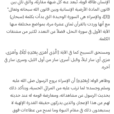
الإنسان طاقة قوية، تُبعد عنه كل شبهة مقارنَة، والتي تأتي بين
قانون المادة الأرضية الإنسانية وبين قانون الله سبحانه وتعالى"
([3])، والإسراء هي السورة الوحيدة التي بدأت بكلمة (سبحان)
مع أنها وردت بالقرآن ثماني عشرة مرة، بمواضع مختلفة منها
الآية الأولى في سورة النحل، فضلاً عن التعدد لكثير من مشتقات
الكلمة.
ومستحق التسبيح كما في الآية: [الَّذِي أَسْرَى بِعَبْدِهِ لَيْلًا]، وأسْرَى،
سَرَي أي: سار ليلاً، وقيل: أسرى: سار من أول الليل، وسرى: سار في
آخره.
وظاهر قوله: [بِعَبْدِهِ] أن الإسراء بروح الرسول صلى الله عليه
وسلم وجسده؛ لما ترتب عليه من المرائي الحسية، ويتأكد ذلك
بحديث الرسول عن مشاهداته، ومعارضة قومه له عند حديثه
لهم عن هذا الإعجاز، والذين يدركون حقيقة القدرة الإلهية لا
يستبعدون ذلك في مقام النبوة وما تمنح من عطاءات فوق