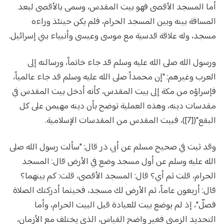
أما المسجد الأقصى فهو بيت المقدس، وسمى بالأقصى لبعد
المسافة بينه وبين المسجد الحرام، فلم يكن حينئذ وراءه
مسجد، وله علاقة قدسية مع موسى وعيسى وأنبياء بني إسرائيل.
ورسول الله صلى الله عليه وسلم قد جاء خاتماً، ورسالته إلى
العرب وغيرهم: "إن محمداً صلى الله عليه وسلم قد جاء عالمياً،
فإسراؤه من مكة إلى بيت المقدس، كأنه أدخل بيت المقدس في
مقدسات دينه، وهذه العملية توضح بأن دينه مهيمن على كل
البقع"([7])، فبيت المقدس من المقدسات الإسلامية.
وقد ثبت في صحيح مسلم عن أبي ذر قال: "سألت رسول الله صلى
الله عليه وسلم عن أول مسجد وضع في الأرض قال: المسجد
الحرام، قلت ثم أي؟ قال: المسجد الأقصى، قلت: كم بينهما؟
قال: أربعون عاماً، ثم الأرض لك مسجد، فحيثما أدركتك الصلاة
فصلّ"، إذ لم يوضع بيت للعبادة قبل البيت الحرام، وأما
التحديد الزمني فغير واضح القياس، الذي يختلف مع الأزمان،