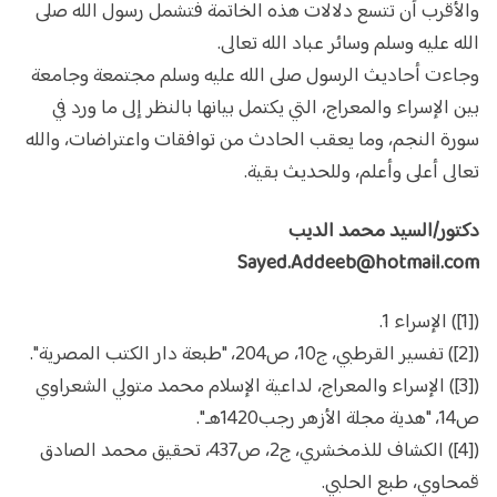
والأقرب أن تتسع دلالات هذه الخاتمة فتشمل رسول الله صلى
الله عليه وسلم وسائر عباد الله تعالى.
وجاءت أحاديث الرسول صلى الله عليه وسلم مجتمعة وجامعة
بين الإسراء والمعراج، التي يكتمل بيانها بالنظر إلى ما ورد في
سورة النجم، وما يعقب الحادث من توافقات واعتراضات، والله
تعالى أعلى وأعلم، وللحديث بقية.
دكتور/السيد محمد الديب
Sayed.Addeeb@hotmail.com
([1]) الإسراء 1.
([2]) تفسير القرطبي، ج10، ص204، "طبعة دار الكتب المصرية".
([3]) الإسراء والمعراج، لداعية الإسلام محمد متولي الشعراوي
ص14، "هدية مجلة الأزهر رجب1420هـ".
([4]) الكشاف للذمخشري، ج2، ص437، تحقيق محمد الصادق
قمحاوي، طبع الحلبي.