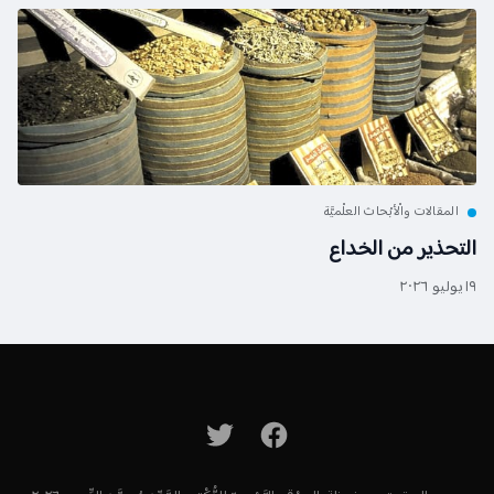
المقالات والْأبْحاث العلْميَّة
التحذير من الخداع
١٩ يوليو ٢٠٢٦