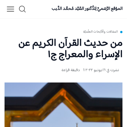
الموْقع الرَّسْميِّ لِلدُّكْتور السَّيِّد مُحمَّد الدِّيب
المقالات والْأبْحاث العلْميَّة
من حديث القرآن الكريم عن
الإسراء والمعراج ج١
نشرت في ١٦ يونيو ٢٠٢٢
1 دقيقة قراءة