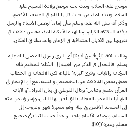
موسى عليه السلام، وبيت لحم موضع ولادة المسيح عليه
السلام، وبيت المقدس، حيث كان اللقاء في المسجد الأقصى،
وذُكر أنه صلى الله عليه وسلم صلَّى إماماً لبعض الأنبياء والرسل
برفقة الملائكة الكرام، وما لهذه الأمكنة المقدسة من دلالات في
تقريبها بين الأديان المتعاقبة في الزمان والحاصلة في المكان.
وقالت الآية: [لِنُرِيَهُ مِنْ آيَاتِنَا] أي: لنرى رسول الله صلى الله عليه
وسلم، فالتحول في الذكر من الغيبة إلى التكلم؛ لتعظيم تلك
البركات والآيات، وقرئ "ليريه" بالياء، لكن الالتفات في الخطاب
يعطي بعض الدلالات على التخصيص والتنبيه، مع أن الإعجاز في
القرآن متسع وشامل" وقال القرطبي في بيان المراد.. "والآيات
التي أراه الله من العجائب التي أخبر بها الناس، وإسراؤه من مكة
إلى المسجد الأقصى في ليلة، وهو مسيرة شهر، وعروجه إلى
السماء، ووصفه الأنبياء واحداً واحداً حسبما ثبت في صحيح
مسلم وغيره"([10]).