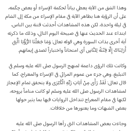
وهذا الشق من الآية يعطي بياناً لحكمة الإسراء أو بعض حِكَمه،
على أن الرؤية هنا بظاهر الآية في مقام الإسراء من مكة إلى الشام
في ليلة واحدة، لكن هذه المشاهدات أحدثت فتنة بين الناس،
ابتداء عند الحديث عنها في صبيحة اليوم التالي، وذلك ما ذكرته
آية أخرى بذات السورة وهي قوله تعالى: وَمَا جَعَلْنَا الرُّؤْيَا الَّتِي
أَرَيْنَاكَ إِلَّا فِتْنَةً لِلنَّاسِ أي امتحاناً واختباراً لصدق إيمانهم.
وكانت تلك الرؤى داعمة لمنهج الرسول صلى الله عليه وسلم في
التبليغ، وهي جزء من عموم المرائي في الإسراء والمعراج، كما
قال تعالى: لَقَدْ رَأَى مِنْ آيَاتِ رَبِّهِ الْكُبْرَى ولا يتحقق تمام الإعجاز
لمشاهدات الرسول صلى الله عليه وسلم لو كانت مناماً بروحه،
لكنها في مقام المعراج تتداخل الروايات فيها بما يثير حولها
بعض الشبهات وما يعتورها من خلافات.
وجاءت بعض المشاهدات التي رآها الرسول صلى الله عليه