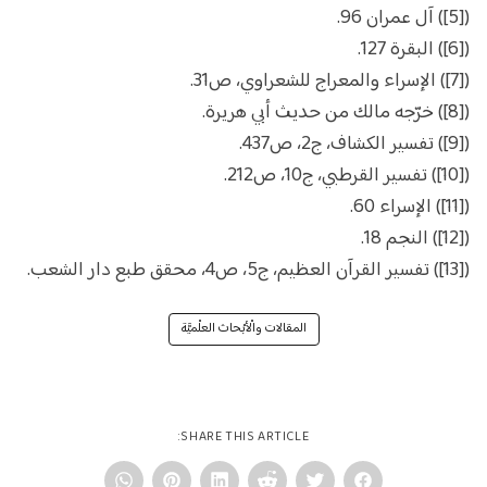
([5]) آل عمران 96.
([6]) البقرة 127.
([7]) الإسراء والمعراج للشعراوي، ص31.
([8]) خرّجه مالك من حديث أبي هريرة.
([9]) تفسير الكشاف، ج2، ص437.
([10]) تفسير القرطبي، ج10، ص212.
([11]) الإسراء 60.
([12]) النجم 18.
([13]) تفسير القرآن العظيم، ج5، ص4، محقق طبع دار الشعب.
المقالات والْأبْحاث العلْميَّة
SHARE THIS ARTICLE: