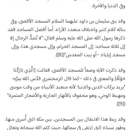
وفي الدنيا والآخرة.
وقد بنى سليمان بن داود عليهما السلام المسجد الأقصى، وفي
بنائه كلام كثير واختلاف متعدد الآراء، أما أفضل المساجد فقد
ذكرها رسول الله صلى الله عليه وسلم فقال: "لا تُشدُّ الرحال إلا
إلى ثلاثة مساجد: إلى المسجد الحرام، وإلى مسجدي هذا، وإلى
مسجد إيلياء –أو بيت المقدس"([8]).
وقد ذكرت الآية وصفاً للمسجد الأقصى، فقالت: [الَّذِي بَارَكْنَا
حَوْلَهُ] والمعنى في ذلك –كما قال الزمخشري قدّس الله سِرَّه-
"يريد بركات الدين والدنيا؛ لأنه متعبد الأنبياء من وقت موسى
ومهبط الوحي، وهو محفوف بالأنهار الجارية والأشجار المثمرة"
([9]).
وقد ربط هذا الانتقال بين المسجدين.. بين مكة التي أُسرى منها،
وطور سيناء التي ارتقى في سمائها، حيث كلم الله سبحانه وتعالى