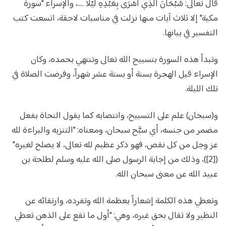
قال تعالى: سُبْحَانَ الَّذِي أَسْرَى بِعَبْدِهِ لَيْلًا ....، والإسراء "سورة
مكية" إلا ثلاث آيات منها نزلت في مناسبات لاحقة، اتسعت كتب
التفسير في بيانها.
وتبدأ هذه السورة بتسبيح الله تعالى وتنتهي بحمده، وكان
الإسراء قبل الهجرة بسنة أو بستة عشر شهراً، وفرضت الصلاة في
تلك الليلة.
و(سبحان) علم على التسبيح، وانتصابه كما يقول النحاة بفعل
مضمر من جنسه، أي سبَّح سبحان، ومعناه: "التنزيه والبراءة لله
عز وجل من كل نقص، فهو ذكر عظيم لله تعالى، لا يصلح لغيره"
([2])، وذلك من إجابة الرسول صلى الله عليه وسلم لطلحة بن
عبيد الله عن معنى سبحان الله.
وتعطي هذه الكلمة إشعاراً بعظمة الله وتفرده، وارتقائه عن
النظير ولا تقال بحق غيره، وهي: "أول ما تقع على الذهن تعطي