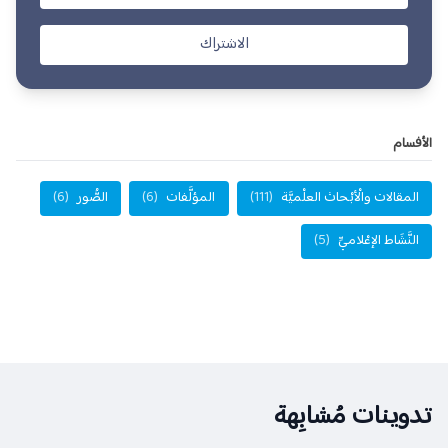
الاشتراك
الأفسام
المقالات والْأبْحاث العلْميَّة
(111)
المؤلَّفات
(6)
الصُّور
(6)
النَّشَاط الإعْلاميِّ
(5)
تدوينات مُشابِهة