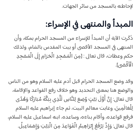
لإحاطته بالمسجد من سائر الجهات.
المبدأ والمنتهى في الإسراء:
ذَكَرت الآية أن المبدأ للإسراء من المسجد الحرام بمكة، وأن
المنتهى في المسجد الأقصى أو بيت المقدس بالشام، ولذلك
حكم وعظات، قال تعالى : [مِنَ الْمَسْجِدِ الْحَرَامِ إِلَى الْمَسْجِدِ
الْأَقْصَى].
وقد وضع المسجد الحرام قبل آدم عليه السلام وهو من الناس
والوضع هنا بمعنى التحديد وهو خلاف رفع القواعد والإقامة،
قال تعالى: إِنَّ أَوَّلَ بَيْتٍ وُضِعَ لِلنَّاسِ لَلَّذِي بِبَكَّةَ مُبَارَكًا وَهُدًى
لِلْعَالَمِينَ، وغابت معالم البيت، ثم جاء إبراهيم عليه السلام
فرفع قواعده، وأقام بناءه، وساعده، ابنه اسماعيل عليه السلام،
قال تعالى: وَإِذْ يَرْفَعُ إِبْرَاهِيمُ الْقَوَاعِدَ مِنَ الْبَيْتِ وَإِسْمَاعِيلُ.