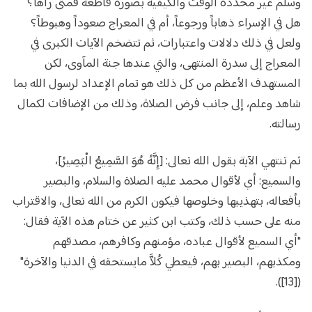
وسلم غير محددة الوقت والكيفية بصورة قاطعة فمتى رآها؟
هل في الإسراء ذهاباً ورجوعاً، أم في المعراج صعوداً وهبوطاً؟
ولعل في ذلك دلالات واعتبارات، ثم تتضخم الآيات الكبرى في
المعراج إلى سدرة المنتهى، والتي عندها جنة المآوى، لكن
المستهدف الأعظم من كل ذلك هو تمام الإعداد لرسول الله بما
شاهد وعلم، إلى جانب فرض الصلاة، وذلك من الإضافات لكمال
رسالته.
ثم تنتهي الآية بقول الله تعالى: [إِنَّهُ هُوَ السَّمِيعُ الْبَصِيرُ]،
والسميع: أي لأقوال محمد عليه الصلاة والسلام، والبصير
بأفعاله، بتهذيبها وخلوصها فيكون الكرم من الله تعالى، والاقتراب
منه على حسب ذلك، وكتب ابن كثير عن ختام هذه الآية فقال:
"أي السميع لأقوال عباده، مؤمنهم وكافرهم، مصدقهم
ومكذبهم، البصير بهم، فيعطي كُلاَّ مايستحقه في الدنيا والآخرة"
([13]).