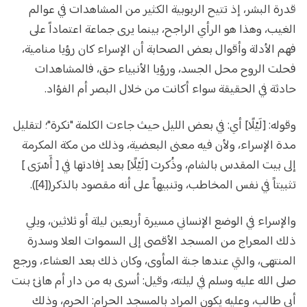
قدرة البشر، إذ تتيح الربوبية الكثير من المشاهدات في عوالم
الغيب، وهذا هو الرأي الراجح، بينما يرى جماعة اعتماداً على
فهم الأدلة وأقوال بعض الصحابة أن الإسراء كان رؤيا منامية،
فحلت الروح محل الجسد، ورؤيا الأنبياء حق، فالمشاهدات
حادثة في الحقيقة سواء أكانت من خلال البصر أم الفؤاد.
وقوله: [لَيْلًا] أي: في بعض الليل حيث جاءت الكلمة "نكرة"؛ لتقليل
مدة الإسراء، ولأن فيه معنى البعضية، وذلك من مكة المكرمة
إلى بيت المقدس بالشام، وذُكرت [لَيْلًا] بعد إفادتها في [ أَسْرَى ]
تثبيتاً في نفس المخاطب، وتنبيهاً على أنه مقصود بالذكر([4]).
والإسراء في الوضع الإنساني مسيرة أربعين ليلة أو ثلاثين، ويلي
ذلك المعراج من المسجد الأقصى إلى السموات العلا وسدرة
المنتهى، والتي عندها جنة المأوى، وكان ذلك بعد العشاء، ورجع
صلى الله عليه وسلم في ليلته، وقيل: أسرى به من دار أم هانئ بنت
أبي طالب، وعليه يكون المراد بالمسجد الحرام: الحرم، وذلك