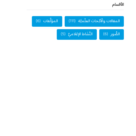
الأفسام
المقالات والْأبْحاث العلْميَّة
(111)
المؤلَّفات
(6)
الصُّور
(6)
النَّشَاط الإعْلاميِّ
(5)