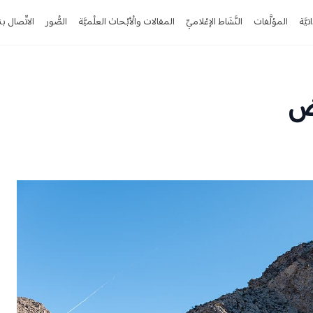
تيَّة
المؤلَّفات
النَّشَاط الإعْلاميِّ
المقالات والْأبْحاث العلْميَّة
الصُّور
الاتِّصال بن
رض