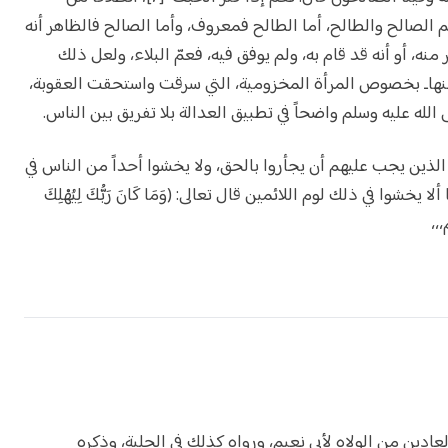
م الصالح والطالح، أما الطالح فمعروف، وأما الصالح فالظاهر أنه
منه، أو أنه قد قام به، ولم يوفق فيه، فعمّ البلاء، ولعل ذلك
عنهاـ بخصوص المرأة المخزومية، التي سرقت واستحقت العقوبة،
له عليه وسلم واضحاً في تطبيق العدالة بلا تفريق بين الناس.
لذين يجب عليهم أن يجأروا بالحق، ولا يخشوا أحداً من الناس في
شوا في ذلك لوم اللائمين قال تعالى: (وَمَا كَانَ رَبُّكَ لِيُهْلِكَ
ن كتاب فضيلة العادين من الولاه لأبي نعيم، ورواه كذلك في الحلية، وذكره