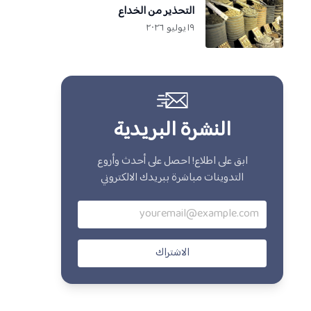
التحذير من الخداع
١٩ يوليو ٢٠٢٦
النشرة البريدية
ابق على اطلاع! احصل على أحدث وأروع
التدوينات مباشرة ببريدك الالكتروني
الاشتراك