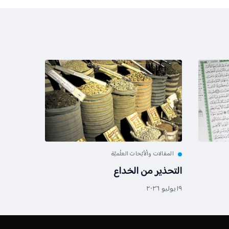
المقالات والْأبْحاث العلْميَّة
التحذير من الخداع
١٩ يوليو ٢٠٢٦