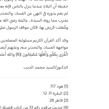
حقيقة أن البلاء عندما ينزل بالناس فإنه يع
لم يقم بدوره في النهي عن الفساد، والتحذير 
يقترب مما روته السيدة ـ عائشة رضي الله 
وشُغلت قريش بها، فكان موقف الرسول صلى ال
وقد أكد القرآن الكريم مسئولية المصلحين ا
مواجهة الفساد، والتحذير منه، وعليهم أيضا ألا يخ
الْقُرَى بِظُلْمٍ وَأَهْلُهَا مُصْلِحُونَ )[8] والله أعلم،،،
الدكتور/السيد محمد الديب
[1] هود 117.
[2] البقرة 11، 12.
[3] فاطر 28
[4] حديث مرفوع رقم 33 م