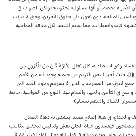
أن الأمر لا يخصه، أو أنها مسئولية (حكومية) ولكن الصواب في
وبالسبل المتاحة، دون تغول على حقوق الآخرين، وحتى لا يترتب
نشوء فتنة واضطراب، مما يحتم التبصر لكل منافذ المواجهة
وفق استطاعته، قال تعالى: (فَلَوْلاَ كَانَ مِنَ الْقُرُونِ مِن
قَبْلِكُمْ أُوْلُواْ بَقِيَّةٍ يَنْهَوْنَ عَنِ الْفَسَادِ فِي الأَرْضِ)[1]، حيث أخبر النص الكريم عن حتمية وجود ثلة من الأمم
جمع مُترفٍ من المجرمين، الذين لا يسرهم وجود القّلة، التي
 واضح في التأسي بالخير، والقيام بهذا النوع من المواجهة، خاصة
تمرار الفساد والتنعم بمساوئه.
ف والخداع، في هيئة إصلاح مفيد، يتشدق به دهاة الضلال
نهم مصلحون فيفسدون حياة الخلق بغشٍ وتدليس لتحقيق مكاسب
هذا ما جاء رصده وبيانه في قول الله تعالى: (وَإِذَا قِيلَ لَهُمْ لاَ