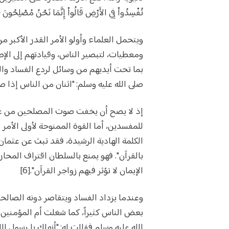
تُفْسِدُواْ فِي الأَرْضِ قَالُواْ إِنَّمَا نَحْنُ مُصْلِحُونَ {11} أَلا إِنَّهُمْ هُمُ الْمُفْسِدُونَ وَلَـكِن لاَّ يَشْعُرُونَ).[2
ويتحمل العلماء وأولو الأمر القدر الأكبر 
بما تحت أيديهم من وسائل لردع الفساد وا
صلى الله عليه وسلم: "اثنان من الناس إذا ص
إذ لا يصح أن يخفت صوت المصلحين من علما
للمفسدين، أما القوة الممنوحة لأولى الأمر 
بالقرآن". فهو يمنع بالسلطان اقتراف المحا
الإيمان لا تؤثر فيهم زواجر القرآن".[6]
وعندما يزداد الفساد ويتقاصر دونه الصالح
بعض الناس كثيراً، كما شغلت أم المؤمنين