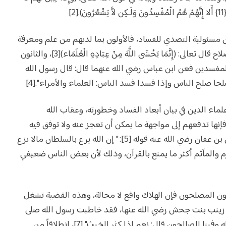
]
من مسئولية التصدي للفساد، فالأولون بما لديهم من علم ومعرفة
ومعطيات، لتبصير الناس، وقيادتهم إلى الإصلاح قال تعالى: (إِنَّمَا يَخْشَى اللَّهَ مِنْ عِبَادِهِ الْعُلَمَاء)[3]، والثانون
لمفسدين فعن ابن عباس رضي الله عنهما قال: قال رسول الله
لحا صلح الناس وإذا فسدا فسد الناس: العلماء والأمراء".[4]
ء الدين في بيان أبعاد الفساد وخطورته، وعقاب الله
فإنها تدفعهم إلى مواجهة ما يمكن أن تعجز عنه ولا توفق فيه
الكلمة الهادية الرشيدة، فقد تبث عن عثمان بن عفان رضي الله عنه قوله [5]: " إن الله يزع بالسلطان مالا يزع
رم والمآثم أكثر ما يمنع بالقرآن، وذلك لأن بعض الناس ضعيفي
ون المصلحون فإن الهلاك واقع لا محالة، وهذه القضية تشغل
 زينب بنت جحش رضي الله عنها، فقد خاطبت رسول الله صلى
الله عليه وسلم فقالت له: "أنهلك يا رسول الله وفينا الصالحون قال: نعم إذا كثر الخبث" [7]، انطلاقاً من