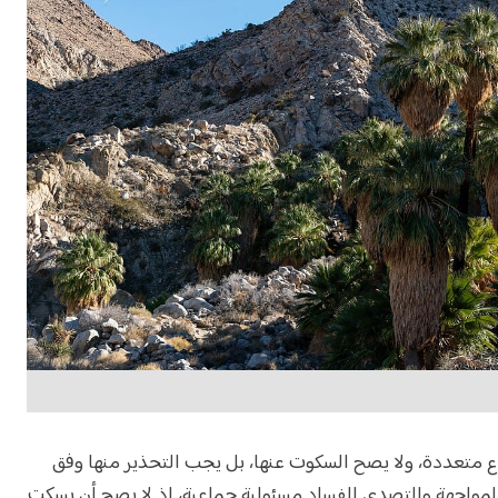
ع متعددة، ولا يصح السكوت عنها، بل يجب التحذير منها وفق
المواجهة والتصدي للفساد مسئولية جماعية، إذ لا يصح أن يسكت