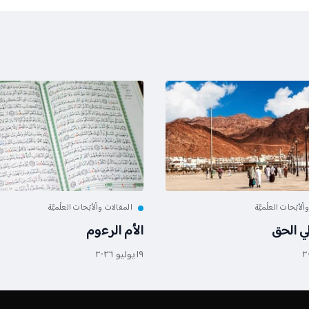
لْأبْحاث العلْميَّة
المقالات والْأبْحاث العلْميَّة
لي الحق
الأم الرءوم
١٩ يوليو ٢٠٢٦