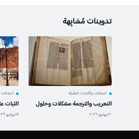
تدوينات مُشابِهة
المقالات والْأبْحاث العلْميَّة
المقالات وا
التعريب والترجمة مشكلات وحلول
الثبات ع
٢٠ يوليو ٢٠٢٦
١٩ يوليو ٢٠٢٦