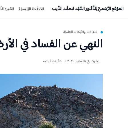
الموْقع الرَّسْميِّ لِلدُّكْتور السَّيِّد مُحمَّد الدِّيب
الصَّفْحة الرَّئيسيَّة
السِّيرة الذَّا
المقالات والْأبْحاث العلْميَّة
النهي عن الفساد في الأ
نشرت في ١٨ مايو ٢٠٢٦
1 دقيقة قراءة