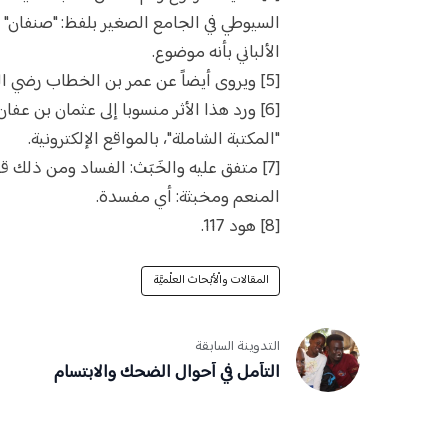
السيوطي في الجامع الصغير بلفظ: "صنفان" 
الألباني بأنه موضوع.
[5] ويروى أيضاً عن عمر بن الخطاب رضي الله عنه.
[6] ورد هذا الأثر منسوبا إلى عثمان بن عف
"المكتبة الشاملة"، بالمواقع الإلكترونية.
[7] متفق عليه والخَبَث: الفساد ومن ذلك ق
المنعم ومخبثة: أي مفسدة.
[8] هود 117.
المقالات والْأبْحاث العلْميَّة
التدوينة السابقة
التأمل في أحوال الضحك والابتسام