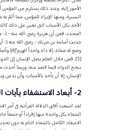
تعالى؛ اعترافا بفضله وإقراراً بنعمته، فالآيتا
الأمور إليه، وعند ذلك يستلزم من المؤمن أل
اليسيرة، ومنها الإبراء للمؤمن، مما ألمّ
الأخذ بكل الأسباب التى تعين على ذلك كا
المحدد، فعن أبى هريرة رضي الله عنه - (- ع
حديث أسامة بن شريك - رضي الله عنه (- أ
وضع له شف
[5]، فمن خلال العلم يصل الإنسان إلى الدو
ينجح الدواء فيما قصد منه، وربما أحدث مرضاً
الإنسان، إلا أن يأخذ بالأسباب، وأن يذعن وي
2- أبعاد الاستشفاء بآيات القرآن الكريم:
لقد اتسعت آفاق الدلالة القرآنية فى أمر الا
الشفاء بكل واحدة منها إفراداً أو جمعاً حاصل
الاعتقاد الكامل بالشفاء التام به دون تحدي