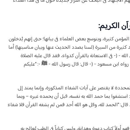
هم الاجتهاد فى البحث عن أسرار جديدة حول ما فى هذا الغذاء
مؤمن كثيرة، ويتوسع بعض العلماء فى بيانها؛ حتى إنهم يُدخلون
كثيرة من السيرة (لسنا بصدد الحديث عنها وبيان مناسبتها) أما
له - (- فى الاستعانة بالقرآن كدواء، فقد قال عليه الصلاة
ﷺ
-: "عليكم
لمحددة لا يقتصر على آيات الشفاء المذكورة، وإنما يمتد إلى
ل: استشفوا بما حمد الله به نفسه، قبل أن يحمده غيره – وبما
 ، قال: "الحمد لله، وقل هو الله أحد فمن لم يشفه القرآن فلا شفاء
و أولاً كتاب دعوة وهداية، وليس كتاباً فى الطب يُعالج به