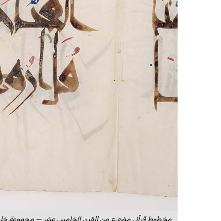
مخطوط قرآني مضيء من القرن الخامس عشر — مجموعة خليلي 