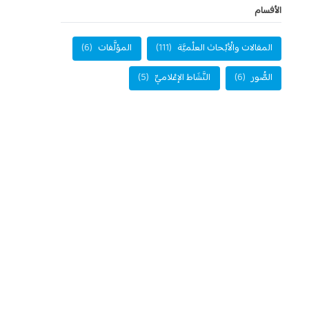
الأفسام
المقالات والْأبْحاث العلْميَّة
(111)
المؤلَّفات
(6)
الصُّور
(6)
النَّشَاط الإعْلاميِّ
(5)