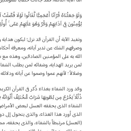
أما الآية الثالثة، فقد جاءت خطابا للمؤمنين
وَلَوْ جَعَلْنَاهُ قُرْآنًا أَعْجَمِيًّا لَّقَالُوا لَوْلَا فُصِّلَتْ 
يُؤْمِنُونَ فِي آذَانِهِمْ وَقْرٌ وَهُوَ عَلَيْهِمْ عَمًى ۚ أُولَٰئِ
وتفيد الآية أن القرآن قد نزل؛ ليكون هداي
وصرفهم الشك عن تدبر آياته، ومعرفة أحكامه
الله به على المؤمنين الصادقين، وهذه مع س
لمن يريد الهداية، وشفائه لمن يطلب الشفاء
وضلالاً ؛ لأنهم عموا وصموا عن آياته ودلائله وه
وقد ورد الشفاء بغذاء ذُكر فى القرآن الكريم، وهو ال
الشفاء الذى يحققه العسل لبعض الأمراض – 
الذى أورد هذا الغذاء، والذى يتحول إلى دو
(العسل) مرتبطاً بالشفاء، والذى يحققه، مما 