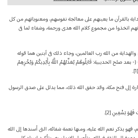
داية بالقرآن ما يعينهم على معالجة نفوسهم، ومعنوياتهم من كل
أنهم اتخذوا من مجموع كلام الله هدى ورحمة، وشفاء لما فى
والهداية من الله رب العالمين، وجاء ذلك فى آيتين هما قوله
(- بعد صلح الحديبية: قَاتِلُوهُمْ يُعَذِّبْهُمُ اللَّهُ بِأَيْدِيكُمْ وَيُخْزِهِمْ
 إلى فتح مكة، وقد حقق الله ذلك، مما يدلل على صدق الرسول
وَ يَشْفِينِ [2].
 فهو يذكر نعم الله عليه، ومنها نعمة شفائه، التى أسندها إلى الله