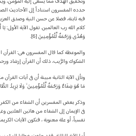
وتحقيق الهدف مما يسعى إليه المؤمن، ويكون
حدده المفسرون استناداً إلى الأحاديث الص
فيه ثابتة، فضلا عن حسن النية وصدق العزيمة
كلام الله رب العالمين. تقول الآية الأولى: يَا أَيُّهَا الن
وَهُدًى وَرَحْمَةٌ لِّلْمُؤْمِنِينَ [6].
والموعظة كما قال المفسرون هى: القرآن ال
الشكوك والرَّيب، ذلك أن القرآن إرشاد ورحم
وتأتى الآية الثانية مبينة أن فى آيات القرآن ما 
مَا هُوَ شِفَاءٌ وَرَحْمَةٌ لِّلْمُؤْمِنِينَ ۙ وَلَا يَزِيدُ الظَّالِم
وذكر بعض المفسرين أن الشفاء من الكفر وا
فى الإيمان إلى الشفاء من هاتين العلتين وغ
نفسياً، أو علة معنوية ، فتكون الآيات الكريما