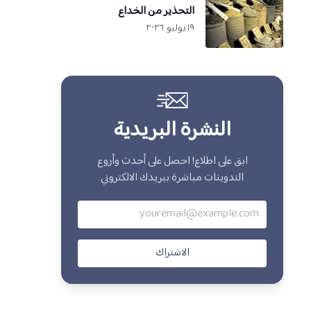
التحذير من الخداع
١٩ يوليو ٢٠٢٦
النشرة البريدية
ابق على اطلاع! احصل على أحدث وأروع
التدوينات مباشرة ببريدك الالكتروني
الاشتراك