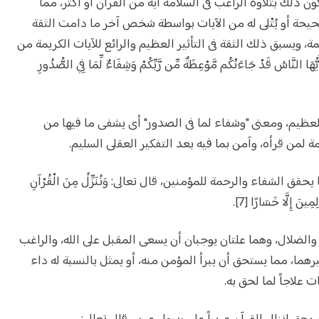
 ذلك بتلاوة الراغب فى السلامة آية من القرآن أو أكثر، مما
حيحة أو يُتْلى له من الآيات بواسطة شخص آخر ما دامت الثقة
، ويسبق ذلك الثقة فى التأثير العظيم والرائع للآيات الكريمة من
َّاسُ قَدْ جَاءَتْكُم مَّوْعِظَةٌ مِّن رَّبِّكُمْ وَشِفَاءٌ لِّمَا فِي الصُّدُورِ
عظيم، ومعنى "وشفاء لما فى الصدور" أى يشفى ما فيها من
ة لمن قرأه، وآمن بما فيه بعد التفكير العقلى السليم.
يحقق الشفاء والرحمة للمؤمنين، قال تعالى: وَنُنَزِّلُ مِنَ الْقُرْآنِ
ِينَ إِلَّا خَسَارًا [7].
لضلال، وهما علتان يوجبان أن يسعى المقبل على الله، والراغب
يرهما، مما يستحق أن يبرأ المؤمن منه، أو يمثل بالنسبة له داء
ت علاجاً لما لحق به.