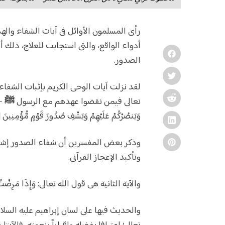
رأى المسلمون الأوائل فى آيات الشفاء واله
أدواء الواقع، والتى استجابت للعلاج، ذلك 
الصدور.
لقد نزلت آيات الوحى الكريم بإثبات الشفاء 
تعالى فيمن نقضوا عهدهم مع الرسول
ﷺ
- 
وَيَنصُرْكُمْ عَلَيْهِمْ وَيَشْفِ صُدُورَ قَوْمٍ مُّؤْمِنِينَ [1].
وذكر بعض المفسرين أن شفاء الصدور إشارة
وتأكيد الإعجاز القرآنى.
والآية الثانية هى قول الله تعالى: وَإِذَا مَرِضْتُ فَهُ
والحديث فيها على لسان إبراهيم عليه السلام،