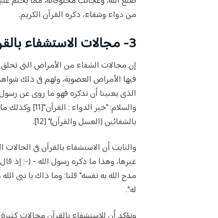
صنع الله، وعجائب مخلوقاته، مما يحتم علي
من دواء وشفاء، ذكره القرآن الكريم.
3- مجالات الاستشفاء بالقرآن الكريم:
إن مجالات الشفاء من الأمراض التى تحلق ال
فيها الأمراض العضوية، ولهم فى ذلك شواهد 
الذى يعنينا أن نذكره فهو ما روى عن رسول ال
والسلام: "خير الدواء : القرآن"[11] وكذلك ما رواه ابن مسعود - (- قال: قال رسول الله -
بالشفائين (العسل والقرآن)" [12].
والثابت أن الاستشفاء بالقرآن فى الحالات ا
غيرها، وهذا ما ذكره رسول الله - (-: إذ قا
مدح الله به نفسه" قلنا: وما ذاك يا نبى الله
له".
ونؤكد أن للاستشفاء بالقرآن مجالات كثيرة فه