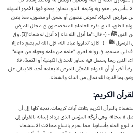
ن دعوة إلى الثقة فى الله، وتأصيل الإيمان به، وتأكيد إسناد كل
ا ييأس من عفو ربه وكرمه، الذى يتجاوز ويعلو فوق الأمور السهلة
 به من عوارض الحياة، كمرض عضوى أو نفسى أو معنوى، مما يعنى
لدواء الطبى، الذى يقره العلماء المتخصصون فى مجال المرض
ن النبى
ﷺ
- (- قال: "ما أنزل الله داء إلا أنزل له شفاء"[3]، وفى
ن الرسول
ﷺ
- (- قال: "تداووا عباد الله، فإن الله لم يضع داء إلا
اء، إلا داء واحداً الهرم"[4] وأضاف ابن مسعود فى رواية آخرى: "علمه من علمه وجهله من جهله"
اء، الذى ربما يحصل فيه تجاوز للحد فى الكيفية أو الكمية، فلا
 آخر، أو أن الدواء المُعيَّن للمرض لا يعلمه أحد، فلا يبقى على
رضى بما قدره الله تعالى من الداء والشفاء.
ستشفاء بالقرآن الكريم بثلاث آيات كريمات، تتجه كلها إلى أن
 لا محالة، وهى تُوجَّه المؤمن الذى يزداد إيمانه بالقرآن إلى
د لنوع العلة وأسبابها، مما يجزم باتساع مجالات الاستشفاء