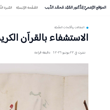
الموْقع الرَّسْميِّ لِلدُّكْتور السَّيِّد مُحمَّد الدِّيب
الصَّفْحة الرَّئيسيَّة
السِّيرة الذَّا
المقالات والْأبْحاث العلْميَّة
الاستشفاء بالقرآن الكري
نشرت في ٢٢ يونيو ٢٠٢٦
1 دقيقة قراءة