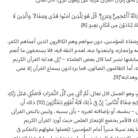
 بحق إنزال القرآن عربياً على رسول عربى، قال تعالى:
آيَاتُهُ ۖأَأَعْجَمِيٌّ وَعَرَبِيٌّ ۗ قُلْ هُوَ لِلَّذِينَ آمَنُوا هُدًى وَشِفَاءٌ ۖ وَالَّذِينَ لَا
كَ يُنَادَوْنَ مِن مَّكَانٍ بَعِيدٍ [8].
ة وشفاء للمؤمنين، دون سواهم وهم الكافرون الذين أعماهم الكفر،
 وإعجازه، وابتعدوا عنه، لعدم الثقة فيه، فلا يستحقون ما أنعم
ابقتها تشير كما قال بعض العلماء – "إلى هداية القرآن الكريم
، أما الظالمون الضالون، فما يزدادون بسماع القرآن إلا عمى
دايته"[9].
عسل قال تعالى: ثُمَّ كُلِي مِن كُلِّ الثَّمَرَاتِ فَاسْلُكِي سُبُلَ رَبِّكِ
ذُلُلًا ۚيَخْرُجُ مِن بُطُونِهَا شَرَابٌ مُّخْتَلِفٌ أَلْوَانُهُ فِيهِ شِفَاءٌ لِّلنَّاسِ ۗ إِنَّ فِي ذَٰلِكَ لَآيَةً لِّقَوْمٍ يَتَفَكَّرُونَ [10] ذلك أن
بنفسه، أو بإضافته لغيره – يأتى بسببه ، وليس بالنص القرآنى
اء فالأمر يخضع للإعجاز العلمى حيث أورد القرآن الكريم
يعد سبيلا منيراً أمام المؤمنين؛ ليُعملوا عقولهم بالتفكير فى