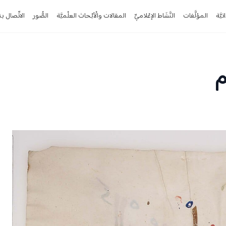
تيَّة
المؤلَّفات
النَّشَاط الإعْلاميِّ
المقالات والْأبْحاث العلْميَّة
الصُّور
الاتِّصال بن
م